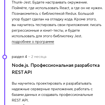
Thunk-Jest. Будете настраивать окружение.
MVP. View
Поймёте, где использовать React, а где он не нужен.
MVP. Model
Познакомитесь с библиотекой Redux. Большой
упор будет сделан на отладку кода. Кроме этого,
Работа с сетью
вы научитесь тестировать свои приложения: писать
Offline
регрессионные и юнит-тесты, и будете
использовать для этого библиотеку Jest.
подробнее о программе
В программе модуля:
раздел 4
~ 2 месяца
Node.js. Профессиональная разработка
Знакомство с TypeScript
React
REST API
Маршрутизация (React Router)
Вы научитесь проектировать и разрабатывать
React-компоненты. Hooks
надежные серверные приложения, работать с
React и паттерны
базами данных и создавать профессиональные
Redux
REST API.