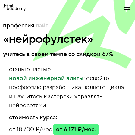
профессия
лайт
«нейрофулстек»
учитесь в своём темпе со скидкой 67%
станьте частью
новой инженерной элиты
: освойте
профессию разработчика полного цикла
и научитесь мастерски управлять
нейросетями
стоимость курса:
от 18 700 ₽/мес.
от 6 171 ₽/мес.