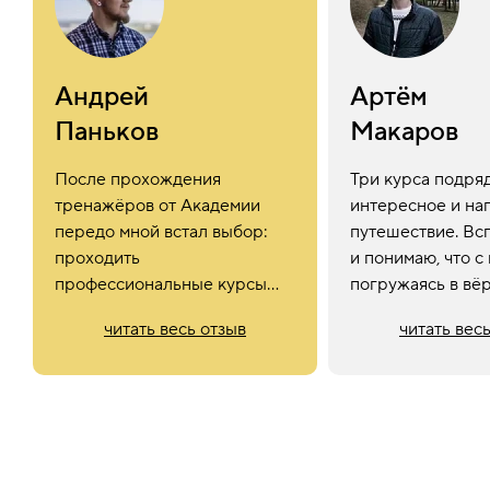
Андрей
Артём
Паньков
Макаров
После прохождения
Три курса подряд
тренажёров от Академии
интересное и н
передо мной встал выбор:
путешествие. Вс
проходить
и понимаю, что с
профессиональные курсы
погружаясь в вё
по отдельности, чтобы было
и думать ни о чё
читать весь отзыв
читать вес
время на отдых, или пойти
не можешь в этот
на первый поток профессии
Это очень круто 
«Фронтенд-разработчик».
навыки после уч
И я решил перезагрузить
на хорошем уро
свою жизнь, сделав выбор
и работать комфо
в пользу программы