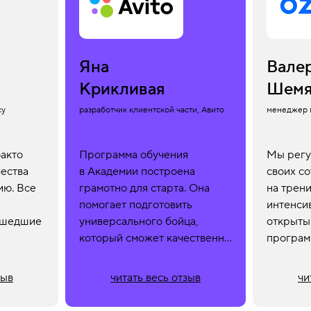
Яна
Вале
Крикливая
Шемя
cy
разработчик клиентской части, Авито
менеджер 
акто
Программа обучения
Мы регу
чества
в Академии построена
своих с
ию. Все
грамотно для старта. Она
на трени
помогает подготовить
интенси
ишедшие
универсального бойца,
открыты
который сможет качественно
програм
а,
заниматься разработкой
мы и по
и в студии, и в крупной
с HTML 
зыв
читать весь отзыв
чи
 кого
продуктовой компании. Если
ы,
человек защитился на 100%,