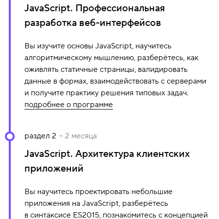
JavaScript. Профессиональная
разработка веб-интерфейсов
Вы изучите основы JavaScript, научитесь
алгоритмическому мышлению, разберётесь, как
оживлять статичные страницы, валидировать
данные в формах, взаимодействовать с серверами
и получите практику решения типовых задач.
подробнее о программе
В программе модуля:
раздел 2
~ 2 месяца
JavaScript. Архитектура клиентских
Знакомство с JavaScript
Основные возможности JavaScript
приложений
Объекты и массивы
Вы научитесь проектировать небольшие
Встроенные объекты и функции
приложения на JavaScript, разберётесь
Организация кода
в синтаксисе ES2015, познакомитесь с концепцией