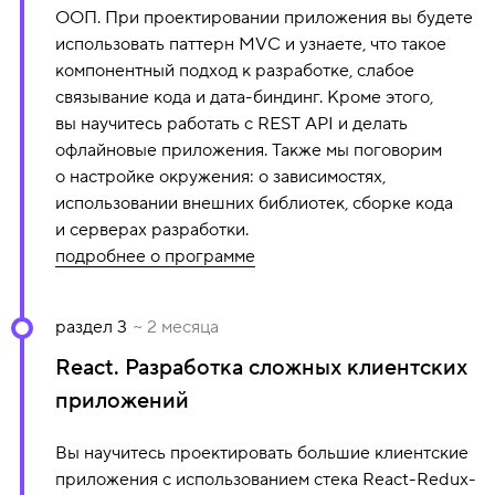
DOM и события
ООП. При проектировании приложения вы будете
Манипуляции с DOM
использовать паттерн MVC и узнаете, что такое
компонентный подход к разработке, слабое
Работа с событиями
связывание кода и дата-биндинг. Кроме этого,
Внешние API и сторонние библиотеки
вы научитесь работать с REST API и делать
Сеть
офлайновые приложения. Также мы поговорим
Асинхронность. Работа с сетью
о настройке окружения: о зависимостях,
Обратная связь и оптимизация
использовании внешних библиотек, сборке кода
и серверах разработки.
подробнее о программе
В программе модуля:
раздел 3
~ 2 месяца
React. Разработка сложных клиентских
Single Page Application (SPA)
Структуры данных
приложений
ООП. Введение
Вы научитесь проектировать большие клиентские
ООП. Наследование и полиморфизм
приложения с использованием стека React-Redux-
MVP. Presenter