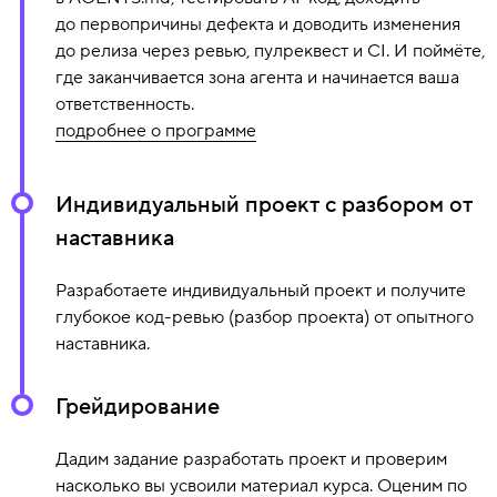
до первопричины дефекта и доводить изменения
до релиза через ревью, пулреквест и CI. И поймёте,
где заканчивается зона агента и начинается ваша
ответственность.
подробнее о программе
В программе модуля:
Индивидуальный проект с разбором от
наставника
Рабочее окружение и AI-стек
Правила проекта в AGENTS.md
Разработаете индивидуальный проект и получите
Spec-Driven Development
глубокое код-ревью (разбор проекта) от опытного
Контекст и промптинг
наставника.
Режимы по цене ошибки
Тестирование AI-кода
Грейдирование
Первопричина дефекта
Дадим задание разработать проект и проверим
Устойчивые интеграции с API
насколько вы усвоили материал курса. Оценим по