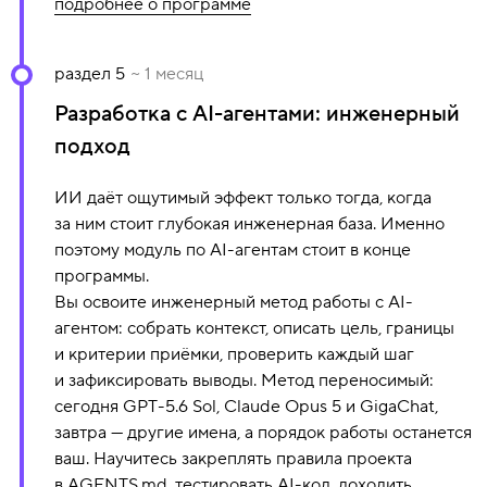
Асинхронность в Redux
подробнее о программе
Оптимизация производительности
Тестирование React
В программе модуля:
раздел 5
~ 1 месяц
Разработка с AI-агентами: инженерный
Введение в Node.js. CLI
Цикл событий. Потоки (Streams)
подход
Архитектура приложения
ИИ даёт ощутимый эффект только тогда, когда
Введение в базы данных. MongoDB
за ним стоит глубокая инженерная база. Именно
Базы данных на практике. Проектирование REST
поэтому модуль по AI-агентам стоит в конце
Express.js
программы.
Middleware. Валидация. Загрузка файлов
Вы освоите инженерный метод работы с AI-
агентом: собрать контекст, описать цель, границы
Ограничение доступа. Авторизация
и критерии приёмки, проверить каждый шаг
Бэкенд и фронтенд
и зафиксировать выводы. Метод переносимый:
сегодня GPT-5.6 Sol, Claude Opus 5 и GigaChat,
завтра — другие имена, а порядок работы останется
ваш. Научитесь закреплять правила проекта
в AGENTS.md, тестировать AI-код, доходить