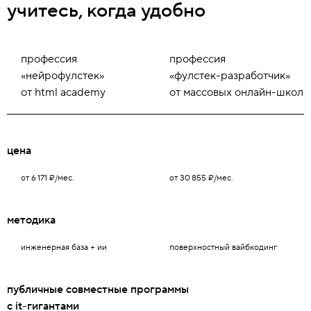
учитесь, когда удобно
профессия
профессия
«нейрофулстек»
«фулстек-разработчик»
от html academy
от массовых онлайн-школ
цена
от 6 171 ₽/мес.
от 30 855 ₽/мес.
методика
инженерная база + ии
поверхностный вайбкодинг
публичные совместные программы
с it-гигантами