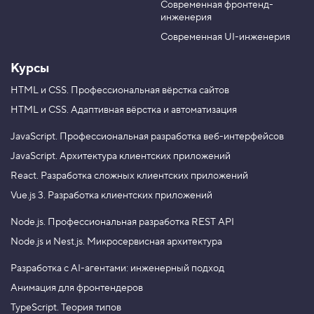
Современная фронтенд-
u
r
инженерия
b
a
e
m
Современная UI-инженерия
Курсы
HTML и CSS.
Профессиональная вёрстка сайтов
HTML и CSS.
Адаптивная вёрстка и автоматизация
JavaScript.
Профессиональная разработка веб-интерфейсов
JavaScript.
Архитектура клиентских приложений
React.
Разработка сложных клиентских приложений
Vue.js 3.
Разработка клиентских приложений
Node.js.
Профессиональная разработка REST API
Node.js и Nest.js.
Микросервисная архитектура
Разработка с AI-агентами: инженерный подход
Анимация для фронтендеров
TypeScript. Теория типов