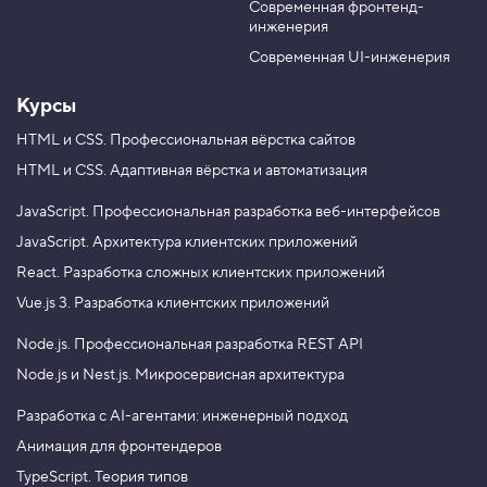
Современная фронтенд-
u
r
инженерия
b
a
e
m
Современная UI-инженерия
Курсы
HTML и CSS.
Профессиональная вёрстка сайтов
HTML и CSS.
Адаптивная вёрстка и автоматизация
JavaScript.
Профессиональная разработка веб-интерфейсов
JavaScript.
Архитектура клиентских приложений
React.
Разработка сложных клиентских приложений
Vue.js 3.
Разработка клиентских приложений
Node.js.
Профессиональная разработка REST API
Node.js и Nest.js.
Микросервисная архитектура
Разработка с AI-агентами: инженерный подход
Анимация для фронтендеров
TypeScript. Теория типов