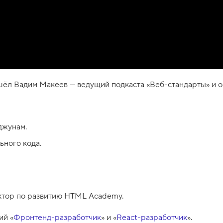
пришёл Вадим Макеев — ведущий подкаста «Веб-стандарты» и
джунам.
ьного кода.
ктор по развитию HTML Academy.
ий «
Фронтенд-разработчик
» и «
React-разработчик
».