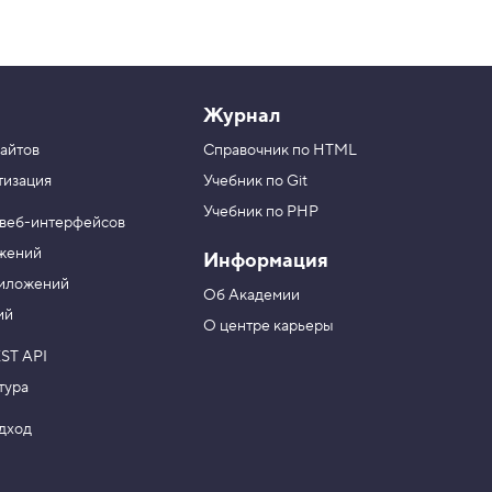
Журнал
айтов
Справочник по HTML
тизация
Учебник по Git
Учебник по PHP
 веб-интерфейсов
ожений
Информация
риложений
Об Академии
ий
О центре карьеры
ST API
тура
одход