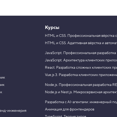
Курсы
HTML и CSS.
Профессиональная вёрстка с
HTML и CSS.
Адаптивная вёрстка и автома
JavaScript.
Профессиональная разработка
JavaScript.
Архитектура клиентских прил
React.
Разработка сложных клиентских п
Vue.js 3.
Разработка клиентских приложен
чик
чик
Node.js.
Профессиональная разработка RE
ик
Node.js и Nest.js.
Микросервисная архитек
Разработка с AI-агентами: инженерный п
Анимация для фронтендеров
енд-инженерия
TypeScript. Теория типов