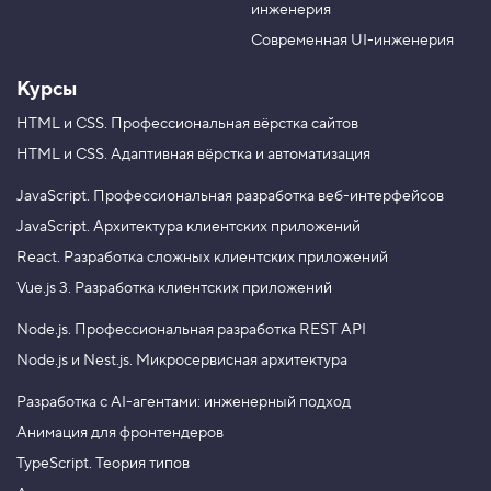
инженерия
b
a
e
m
Современная UI-инженерия
Курсы
HTML и CSS.
Профессиональная вёрстка сайтов
HTML и CSS.
Адаптивная вёрстка и автоматизация
JavaScript.
Профессиональная разработка веб-интерфейсов
JavaScript.
Архитектура клиентских приложений
React.
Разработка сложных клиентских приложений
Vue.js 3.
Разработка клиентских приложений
Node.js.
Профессиональная разработка REST API
Node.js и Nest.js.
Микросервисная архитектура
Разработка с AI-агентами: инженерный подход
Анимация для фронтендеров
TypeScript. Теория типов