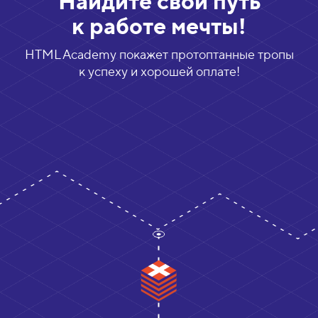
Найдите свой путь
A
к работе мечты!
c
HTML Academy покажет протоптанные тропы
a
к успеху и хорошей оплате!
d
e
m
y