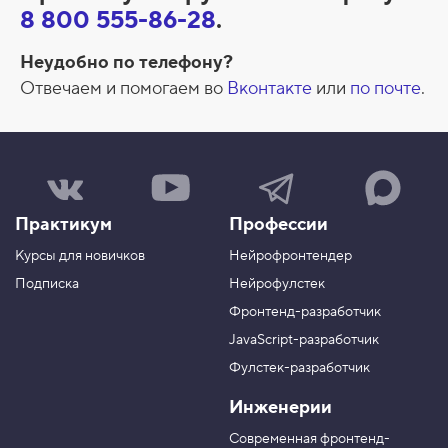
н
8 800 555-86-28
.
т
Неудобно по телефону?
а
Отвечаем и помогаем во
Вконтакте
или
по почте
.
к
т
ы
Н
Н
Н
Н
а
а
а
а
ш
ш
ш
ш
Практикум
Профессии
а
к
к
к
г
а
а
а
Курсы для новичков
Нейрофронтендер
р
н
н
н
у
а
а
а
Подписка
Нейрофулстек
п
л
л
л
Фронтенд-разработчик
п
н
в
в
а
а
JavaScript-разработчик
в
T
M
Фулстек-разработчик
Y
e
A
V
o
l
X
Инженерии
K
u
e
T
g
Современная фронтенд-
u
r