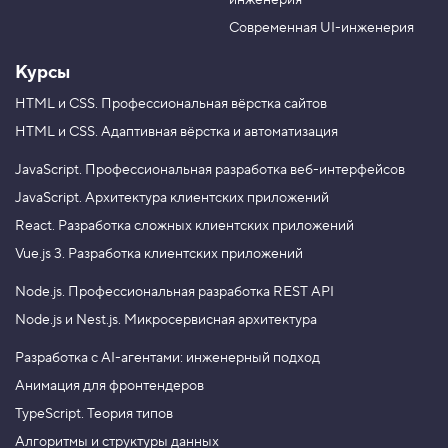
инженерия
b
a
e
m
Современная UI-инженерия
Курсы
HTML и CSS.
Профессиональная вёрстка сайтов
HTML и CSS.
Адаптивная вёрстка и автоматизация
JavaScript.
Профессиональная разработка веб-интерфейсов
JavaScript.
Архитектура клиентских приложений
React.
Разработка сложных клиентских приложений
Vue.js 3.
Разработка клиентских приложений
Node.js.
Профессиональная разработка REST API
Node.js и Nest.js.
Микросервисная архитектура
Разработка с AI-агентами: инженерный подход
Анимация для фронтендеров
TypeScript. Теория типов
Алгоритмы и структуры данных