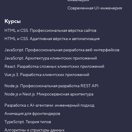
инженерия
b
a
e
m
Современная UI-инженерия
Курсы
HTML и CSS.
Профессиональная вёрстка сайтов
HTML и CSS.
Адаптивная вёрстка и автоматизация
JavaScript.
Профессиональная разработка веб-интерфейсов
JavaScript.
Архитектура клиентских приложений
React.
Разработка сложных клиентских приложений
Vue.js 3.
Разработка клиентских приложений
Node.js.
Профессиональная разработка REST API
Node.js и Nest.js.
Микросервисная архитектура
Разработка с AI-агентами: инженерный подход
Анимация для фронтендеров
TypeScript. Теория типов
Алгоритмы и структуры данных