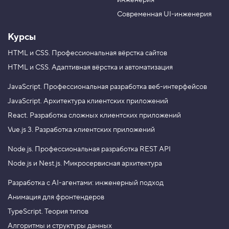
инженерия
b
a
e
m
Современная UI-инженерия
Курсы
HTML и CSS.
Профессиональная вёрстка сайтов
HTML и CSS.
Адаптивная вёрстка и автоматизация
JavaScript.
Профессиональная разработка веб-интерфейсов
JavaScript.
Архитектура клиентских приложений
React.
Разработка сложных клиентских приложений
Vue.js 3.
Разработка клиентских приложений
Node.js.
Профессиональная разработка REST API
Node.js и Nest.js.
Микросервисная архитектура
Разработка с AI-агентами: инженерный подход
Анимация для фронтендеров
TypeScript. Теория типов
Алгоритмы и структуры данных