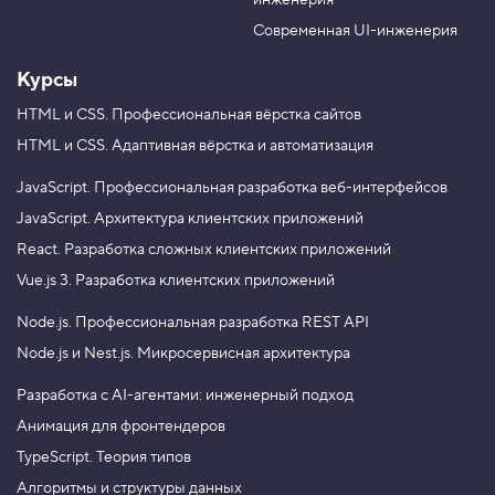
инженерия
b
a
e
m
Современная UI-инженерия
Курсы
HTML и CSS.
Профессиональная вёрстка сайтов
HTML и CSS.
Адаптивная вёрстка и автоматизация
JavaScript.
Профессиональная разработка веб-интерфейсов
JavaScript.
Архитектура клиентских приложений
React.
Разработка сложных клиентских приложений
Vue.js 3.
Разработка клиентских приложений
Node.js.
Профессиональная разработка REST API
Node.js и Nest.js.
Микросервисная архитектура
Разработка с AI-агентами: инженерный подход
Анимация для фронтендеров
TypeScript. Теория типов
Алгоритмы и структуры данных