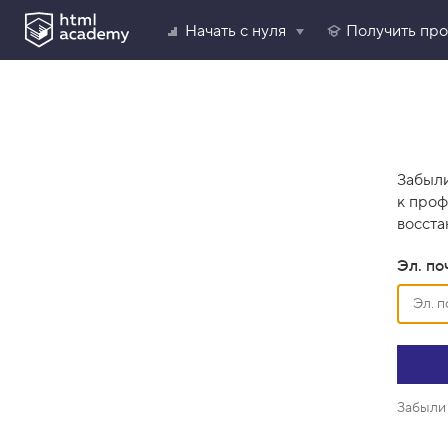
Начать с нуля
Получить пр
Забыли
к проф
восста
Эл. по
Забыли 