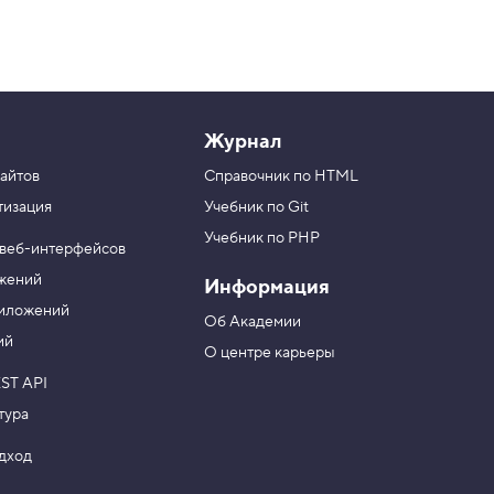
Журнал
айтов
Справочник по HTML
тизация
Учебник по Git
Учебник по PHP
 веб-интерфейсов
ожений
Информация
риложений
Об Академии
ий
О центре карьеры
ST API
тура
одход