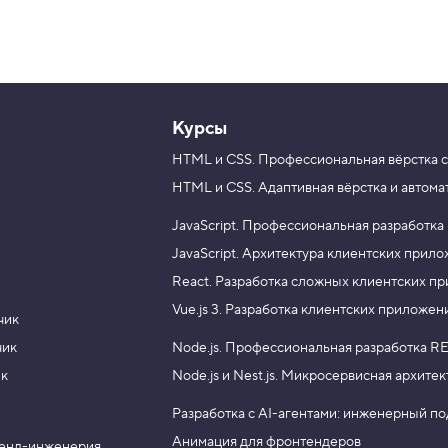
Курсы
HTML и CSS.
Профессиональная вёрстка с
HTML и CSS.
Адаптивная вёрстка и автома
JavaScript.
Профессиональная разработка
JavaScript.
Архитектура клиентских прил
React.
Разработка сложных клиентских п
Vue.js 3.
Разработка клиентских приложен
чик
чик
Node.js.
Профессиональная разработка RE
ик
Node.js и Nest.js.
Микросервисная архитек
Разработка с AI-агентами: инженерный п
Анимация для фронтендеров
енд-инженерия