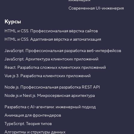
инженерия
b
a
e
m
Современная UI-инженерия
Курсы
HTML и CSS.
Профессиональная вёрстка сайтов
HTML и CSS.
Адаптивная вёрстка и автоматизация
JavaScript.
Профессиональная разработка веб-интерфейсов
JavaScript.
Архитектура клиентских приложений
React.
Разработка сложных клиентских приложений
Vue.js 3.
Разработка клиентских приложений
Node.js.
Профессиональная разработка REST API
Node.js и Nest.js.
Микросервисная архитектура
Разработка с AI-агентами: инженерный подход
Анимация для фронтендеров
TypeScript. Теория типов
Алгоритмы и структуры данных