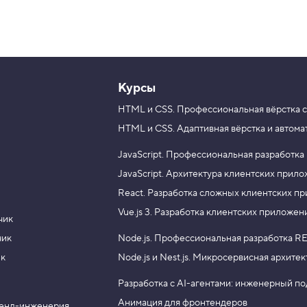
Курсы
HTML и CSS.
Профессиональная вёрстка с
HTML и CSS.
Адаптивная вёрстка и автома
JavaScript.
Профессиональная разработка
JavaScript.
Архитектура клиентских прил
React.
Разработка сложных клиентских п
Vue.js 3.
Разработка клиентских приложен
чик
чик
Node.js.
Профессиональная разработка RE
ик
Node.js и Nest.js.
Микросервисная архитек
Разработка с AI-агентами: инженерный п
Анимация для фронтендеров
енд-инженерия