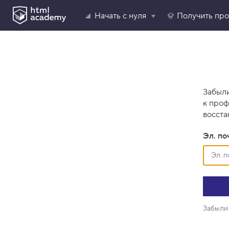
Начать с нуля
Получить пр
Забыли
к проф
восста
Эл. по
Забыли 