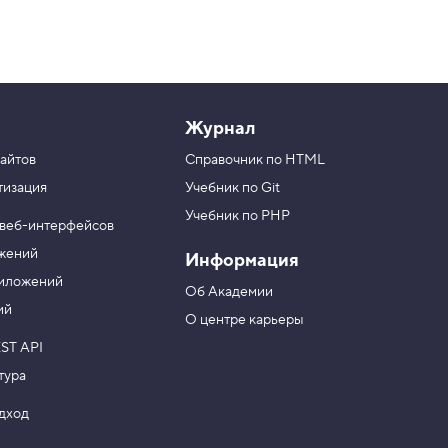
Журнал
айтов
Справочник по HTML
тизация
Учебник по Git
Учебник по PHP
 веб-интерфейсов
ожений
Информация
риложений
Об Академии
ий
О центре карьеры
ST API
тура
одход