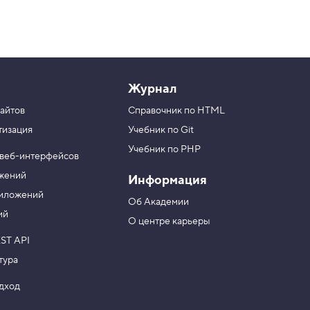
Журнал
айтов
Справочник по HTML
тизация
Учебник по Git
Учебник по PHP
 веб-интерфейсов
ожений
Информация
риложений
Об Академии
ий
О центре карьеры
ST API
тура
одход