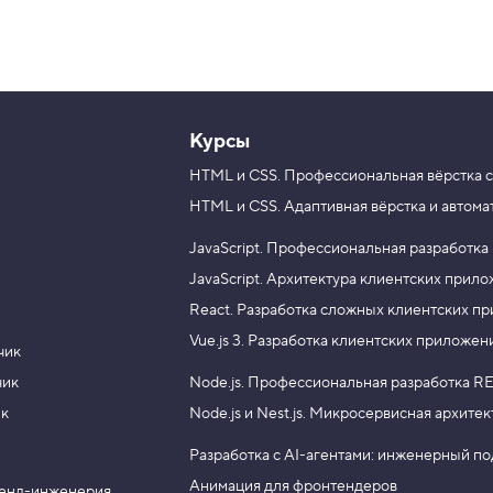
Курсы
HTML и CSS.
Профессиональная вёрстка с
HTML и CSS.
Адаптивная вёрстка и автома
JavaScript.
Профессиональная разработка
JavaScript.
Архитектура клиентских прил
React.
Разработка сложных клиентских п
Vue.js 3.
Разработка клиентских приложен
чик
чик
Node.js.
Профессиональная разработка RE
ик
Node.js и Nest.js.
Микросервисная архитек
Разработка с AI-агентами: инженерный п
Анимация для фронтендеров
енд-инженерия