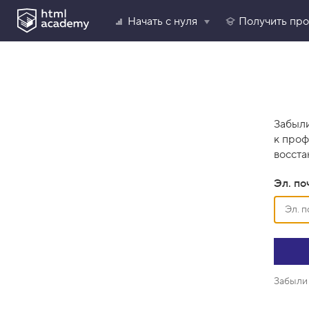
Начать с нуля
Получить пр
Забыли
к проф
восста
Эл. по
Забыли 