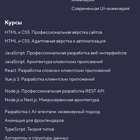
инженерия
b
a
e
m
Современная UI-инженерия
Курсы
HTML и CSS.
Профессиональная вёрстка сайтов
HTML и CSS.
Адаптивная вёрстка и автоматизация
JavaScript.
Профессиональная разработка веб-интерфейсов
JavaScript.
Архитектура клиентских приложений
React.
Разработка сложных клиентских приложений
Vue.js 3.
Разработка клиентских приложений
Node.js.
Профессиональная разработка REST API
Node.js и Nest.js.
Микросервисная архитектура
Разработка с AI-агентами: инженерный подход
Анимация для фронтендеров
TypeScript. Теория типов
Алгоритмы и структуры данных