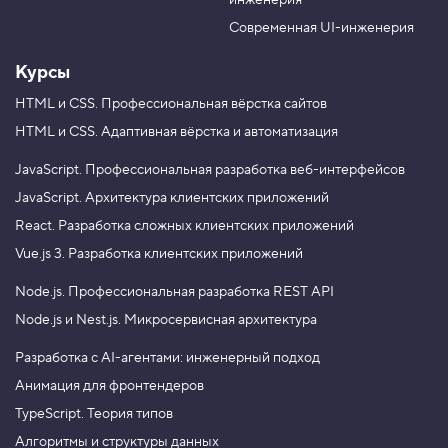
инженерия
b
a
e
m
Современная UI-инженерия
Курсы
HTML и CSS.
Профессиональная вёрстка сайтов
HTML и CSS.
Адаптивная вёрстка и автоматизация
JavaScript.
Профессиональная разработка веб-интерфейсов
JavaScript.
Архитектура клиентских приложений
React.
Разработка сложных клиентских приложений
Vue.js 3.
Разработка клиентских приложений
Node.js.
Профессиональная разработка REST API
Node.js и Nest.js.
Микросервисная архитектура
Разработка с AI-агентами: инженерный подход
Анимация для фронтендеров
TypeScript. Теория типов
Алгоритмы и структуры данных