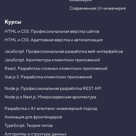
инженерия
b
a
e
m
Современная UI-инженерия
Курсы
HTML и CSS.
Профессиональная вёрстка сайтов
HTML и CSS.
Адаптивная вёрстка и автоматизация
JavaScript.
Профессиональная разработка веб-интерфейсов
JavaScript.
Архитектура клиентских приложений
React.
Разработка сложных клиентских приложений
Vue.js 3.
Разработка клиентских приложений
Node.js.
Профессиональная разработка REST API
Node.js и Nest.js.
Микросервисная архитектура
Разработка с AI-агентами: инженерный подход
Анимация для фронтендеров
TypeScript. Теория типов
Алгоритмы и структуры данных