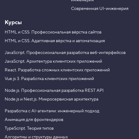
инженерия
b
a
e
m
Современная UI-инженерия
Курсы
HTML и CSS.
Профессиональная вёрстка сайтов
HTML и CSS.
Адаптивная вёрстка и автоматизация
JavaScript.
Профессиональная разработка веб-интерфейсов
JavaScript.
Архитектура клиентских приложений
React.
Разработка сложных клиентских приложений
Vue.js 3.
Разработка клиентских приложений
Node.js.
Профессиональная разработка REST API
Node.js и Nest.js.
Микросервисная архитектура
Разработка с AI-агентами: инженерный подход
Анимация для фронтендеров
TypeScript. Теория типов
Алгоритмы и структуры данных