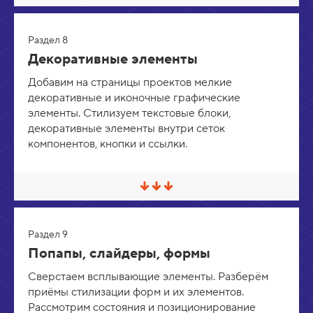
р
в
н
е
у
р
т
Раздел 8
н
ь
у
Декоративные элементы
т
ь
Добавим на страницы проектов мелкие
/
декоративные и иконочные графические
Р
а
элементы. Стилизуем текстовые блоки,
з
декоративные элементы внутри сеток
в
е
компонентов, кнопки и ссылки.
р
н
у
т
С
ь
в
е
р
Раздел 9
н
у
Попапы, слайдеры, формы
т
ь
Сверстаем всплывающие элементы. Разберём
/
приёмы стилизации форм и их элементов.
Р
а
Рассмотрим состояния и позиционирование