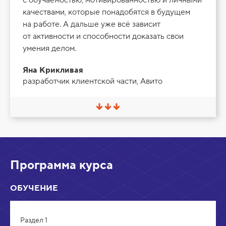
с обучаемостью, мотивированностью и личными
качествами, которые понадобятся в будущем
на работе. А дальше уже всё зависит
от активности и способности доказать свои
умения делом.
Яна Крикливая
разработчик клиентской части, Авито
С
в
е
р
н
у
т
Программа курса
ь
/
Р
ОБУЧЕНИЕ
а
з
в
е
Раздел 1
р