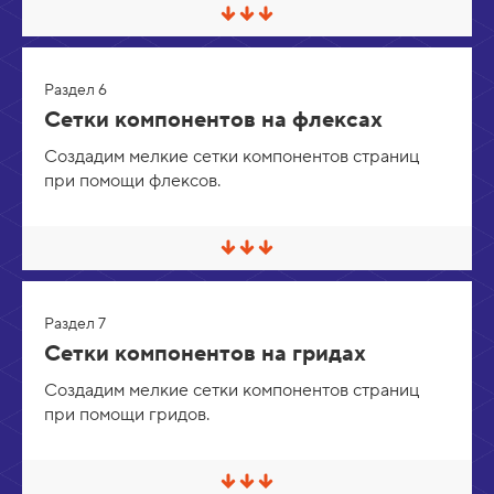
е
С
р
в
н
е
у
р
т
Раздел 6
н
ь
у
Сетки компонентов на флексах
т
ь
Создадим мелкие сетки компонентов страниц
/
при помощи флексов.
Р
а
з
в
е
С
р
в
н
е
у
р
т
Раздел 7
н
ь
у
Сетки компонентов на гридах
т
ь
Создадим мелкие сетки компонентов страниц
/
при помощи гридов.
Р
а
з
в
е
С