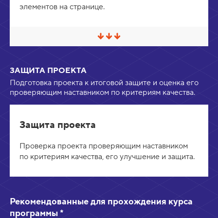
з
элементов на странице.
в
е
р
н
у
С
т
в
ь
е
р
ЗАЩИТА ПРОЕКТА
н
у
Подготовка проекта к итоговой защите и оценка его
т
проверяющим наставником по критериям качества.
ь
/
Р
а
Защита проекта
з
в
е
Проверка проекта проверяющим наставником
р
по критериям качества, его улучшение и защита.
н
у
т
ь
Рекомендованные для прохождения курса
программы *