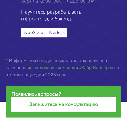
Зарплата:
50 000 → 223 000 ₽
Научитесь разрабатывать
и фронтенд, и бэкенд.
TypeScript
Node.js
* Информация о медианных зарплатах получена
на основе
исследования компании «Хабр Карьера»
во
втором полугодии 2025 года.
Появились вопросы?
Запишитесь на консультацию