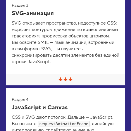
р
Раздел 3
н
у
SVG-анимация
т
ь
SVG открывает пространство, недоступное CSS:
/
морфинг контуров, движение по криволинейным
Р
а
траекториям, прорисовка объектов штрихом.
з
Вы освоите SMIL — язык анимации, встроенный
в
е
в сам формат SVG, — и научитесь
р
синхронизировать десятки элементов без единой
н
строки JavaScript.
у
т
ь
С
в
е
р
Раздел 4
н
у
JavaScript и Canvas
т
ь
CSS и SVG дают потолок. Дальше — JavaScript.
/
Вы освоите
, линейную
Р
requestAnimationFrame
а
интерполяцию, спрайтовую анимацию