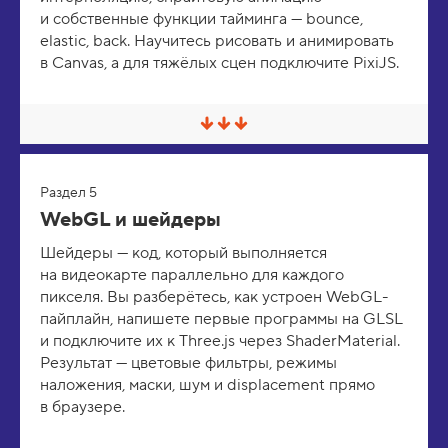
з
и собственные функции тайминга — bounce,
в
е
elastic, back. Научитесь рисовать и анимировать
р
в Canvas, а для тяжёлых сцен подключите PixiJS.
н
у
т
ь
С
в
е
р
Раздел 5
н
у
WebGL и шейдеры
т
ь
Шейдеры — код, который выполняется
/
на видеокарте параллельно для каждого
Р
а
пикселя. Вы разберётесь, как устроен WebGL-
з
пайплайн, напишете первые программы на GLSL
в
е
и подключите их к Three.js через ShaderMaterial.
р
Результат — цветовые фильтры, режимы
н
наложения, маски, шум и displacement прямо
у
т
в браузере.
ь