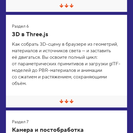
С
в
е
р
Раздел 6
н
у
3D в Three.js
т
ь
Как собрать 3D-сцену в браузере из геометрий,
/
материалов и источников света — и заставить
Р
а
её двигаться. Вы освоите полный цикл:
з
от параметрических примитивов и загрузки glTF-
в
е
моделей до PBR-материалов и анимации
р
со сжатием и растяжением, сохраняющими
н
объём.
у
т
ь
С
в
е
р
Раздел 7
н
у
Камера и постобработка
т