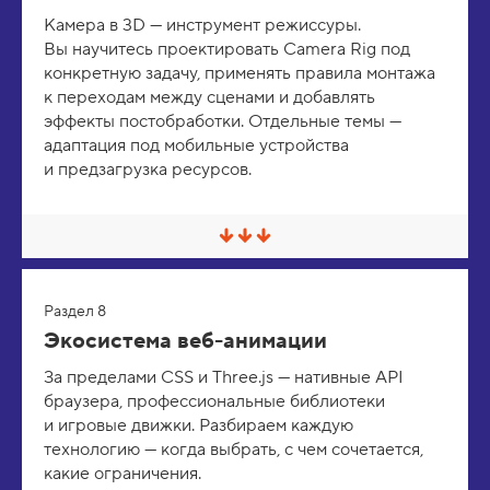
ь
Камера в 3D — инструмент режиссуры.
/
Вы научитесь проектировать Camera Rig под
Р
а
конкретную задачу, применять правила монтажа
з
к переходам между сценами и добавлять
в
е
эффекты постобработки. Отдельные темы —
р
адаптация под мобильные устройства
н
и предзагрузка ресурсов.
у
т
ь
С
в
е
р
Раздел 8
н
у
Экосистема веб-анимации
т
ь
За пределами CSS и Three.js — нативные API
/
браузера, профессиональные библиотеки
Р
а
и игровые движки. Разбираем каждую
з
технологию — когда выбрать, с чем сочетается,
в
е
какие ограничения.
р