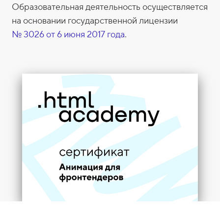
т
Образовательная деятельность осуществляется
и
на основании государственной лицензии
ф
№ 3026 от 6 июня 2017 года
.
и
к
а
т