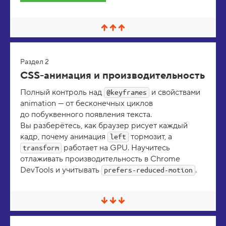
С
в
е
р
Раздел 2
н
у
CSS-анимация и производительность
т
ь
Полный контроль над
и свойствами
@keyframes
/
animation — от бесконечных циклов
Р
а
до побуквенного появления текста.
з
Вы разберётесь, как браузер рисует каждый
в
е
кадр, почему анимация
тормозит, а
left
р
работает на GPU. Научитесь
transform
н
отлаживать производительность в Chrome
у
т
DevTools и учитывать
.
prefers-reduced-motion
ь
С
в
е