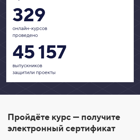
329
онлайн-курсов
проведено
45 157
выпускников
защитили проекты
С
Пройдёте курс — получите
е
электронный сертификат
р