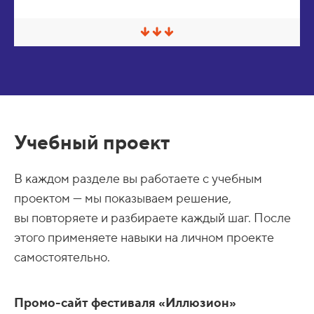
н
у
т
С
ь
в
е
р
н
у
т
ь
/
Учебный проект
Р
а
з
в
В каждом разделе вы работаете с учебным
е
р
проектом — мы показываем решение,
н
вы повторяете и разбираете каждый шаг. После
у
т
этого применяете навыки на личном проекте
ь
самостоятельно.
Промо-сайт фестиваля «Иллюзион»