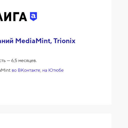
ий MediaMint, Trionix
ть — 6,5 месяцев.
aMint
во ВКонтакте
,
на Ютюбе