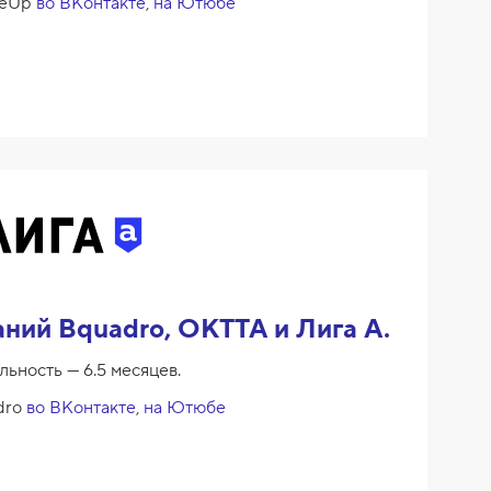
leUp
во ВКонтакте
,
на Ютюбе
ний Bquadro, OKTTA и Лига А.
льность — 6.5 месяцев.
dro
во ВКонтакте
,
на Ютюбе