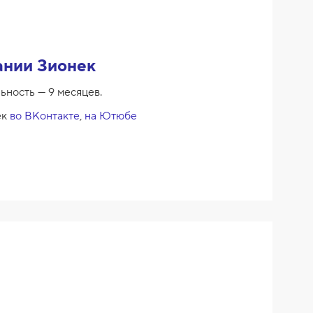
ании Зионек
ьность — 9 месяцев.
ек
во ВКонтакте
,
на Ютюбе