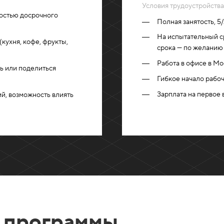
Условия трудоустройства
ностью досрочного
Полная занятость, 5
На испытательный с
кухня, кофе, фрукты,
срока — по желанию 
Работа в офисе в Мо
ь или поделиться
Гибкое начало рабоч
Зарплата на первое 
й, возможность влиять
 программы