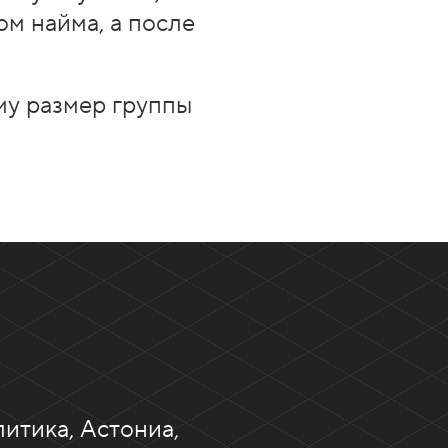
ом найма, а после
му размер группы
итика, Астониа,