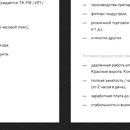
уждается: ТК РФ / ИП /
производства препар
фитнес-индустрии;
розничной торговли
 часовой пояс);
и т. д.);
и многих других.
хода;
укта;
Условия трудоустройства
удалённая работа ил
Красные ворота, Ком
полная занятость / 
(от 2 часов в день);
заработная плата до
стабильность и возм