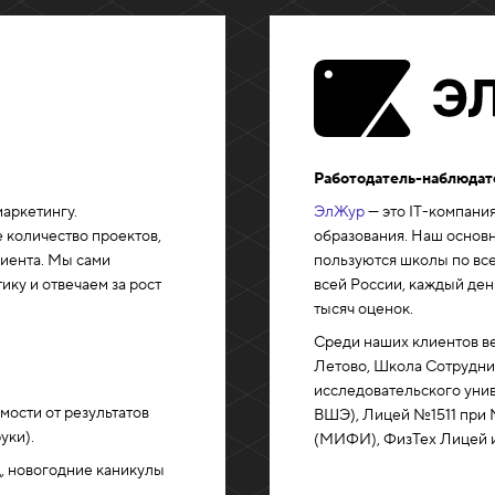
Работодатель-наблюдат
маркетингу.
ЭлЖур
— это IT-компани
 количество проектов,
образования. Наш основ
лиента. Мы сами
пользуются школы по все
ику и отвечаем за рост
всей России, каждый де
тысяч оценок.
Среди наших клиентов в
Летово, Школа Сотрудни
исследовательского уни
имости от результатов
ВШЭ), Лицей №1511 при 
уки).
(МИФИ), ФизТех Лицей и
од, новогодние каникулы