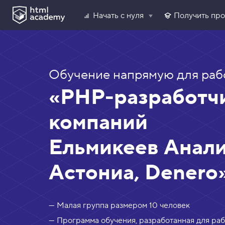
Начать с нуля
Получить пр
Обучение напрямую для раб
«PHP-разработчи
компаний
Ельмикеев Анали
Астониа, Denero
— Малая группа размером 10 человек
— Программа обучения, разработанная для ра