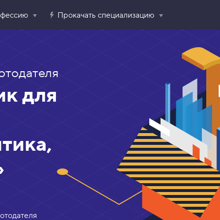
офессию
Прокачать специализацию
отодателя
к для
тика,
»
ботодателя