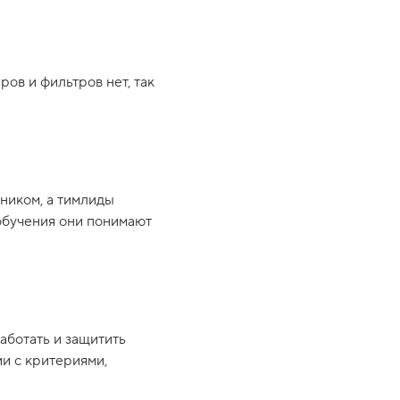
ров и фильтров нет, так
ником, а тимлиды
 обучения они понимают
аботать и защитить
и с критериями,