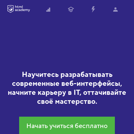
И
н
т
е
р
а
к
Научитесь разрабатывать
т
современные веб-интерфейсы,
и
начните карьеру в IT, оттачивайте
в
своё мастерство.
н
ы
Начать учиться бесплатно
е