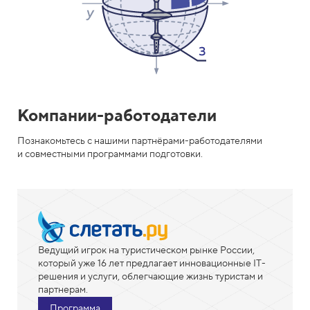
T
M
L
A
c
Компании-работодатели
a
Познакомьтесь с нашими партнёрами-работодателями
и совместными программами подготовки.
d
e
m
y
Ведущий игрок на туристическом рынке России,
который уже 16 лет предлагает инновационные IT-
решения и услуги, облегчающие жизнь туристам и
партнерам.
Программа