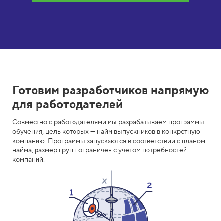
о
н
л
а
й
Готовим разработчиков напрямую
н
для работодателей
-
Совместно с работодателями мы разрабатываем программы
к
обучения, цель которых — найм выпускников в конкретную
компанию. Программы запускаются в соответствии с планом
у
найма, размер групп ограничен с учётом потребностей
компаний.
р
с
ы
H