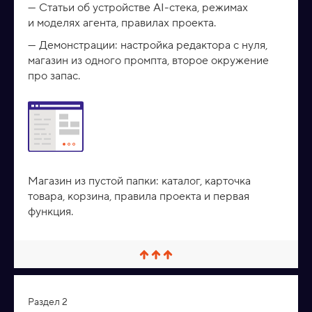
Статьи об устройстве AI-стека, режимах
и моделях агента, правилах проекта.
Демонстрации: настройка редактора с нуля,
магазин из одного промпта, второе окружение
про запас.
Магазин из пустой папки: каталог, карточка
товара, корзина, правила проекта и первая
функция.
С
в
е
р
Раздел 2
н