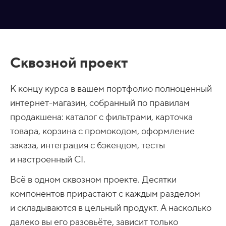
ь
е
р
н
у
т
ь
/
Сквозной проект
Р
а
з
в
К концу курса в вашем портфолио полноценный
е
р
интернет-магазин, собранный по правилам
н
продакшена: каталог с фильтрами, карточка
у
т
товара, корзина с промокодом, оформление
ь
заказа, интеграция с бэкендом, тесты
и настроенный CI.
Всё в одном сквозном проекте. Десятки
компонентов прирастают с каждым разделом
и складываются в цельный продукт. А насколько
далеко вы его разовьёте, зависит только