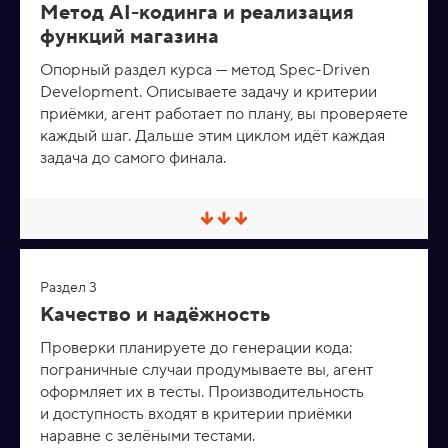
у
Метод AI-кодинга и реализация
т
функций магазина
ь
/
Р
Опорный раздел курса — метод Spec-Driven
а
Development. Описываете задачу и критерии
з
приёмки, агент работает по плану, вы проверяете
в
е
каждый шаг. Дальше этим циклом идёт каждая
р
задача до самого финала.
н
у
т
ь
С
в
е
р
Раздел 3
н
у
Качество и надёжность
т
ь
Проверки планируете до генерации кода:
/
пограничные случаи продумываете вы, агент
Р
а
оформляет их в тесты. Производительность
з
и доступность входят в критерии приёмки
в
е
наравне с зелёными тестами.