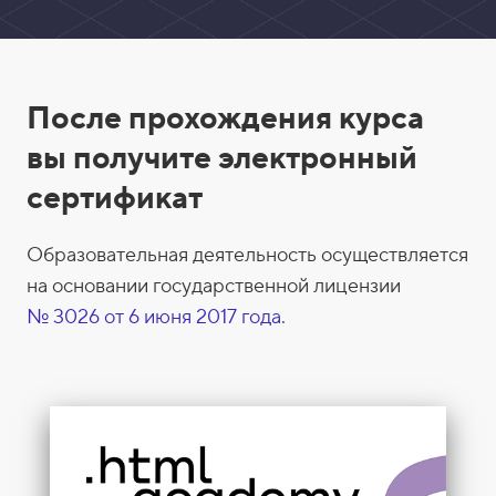
С
После прохождения курса
е
вы получите электронный
р
сертификат
т
и
Образовательная деятельность осуществляется
ф
на основании государственной лицензии
и
№ 3026 от 6 июня 2017 года
.
к
а
т