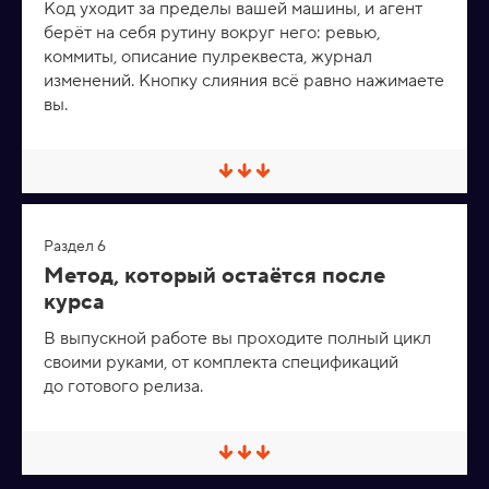
Код уходит за пределы вашей машины, и агент
/
берёт на себя рутину вокруг него: ревью,
Р
а
коммиты, описание пулреквеста, журнал
з
изменений. Кнопку слияния всё равно нажимаете
в
е
вы.
р
н
у
т
С
ь
в
е
р
Раздел 6
н
у
Метод, который остаётся после
т
курса
ь
/
Р
В выпускной работе вы проходите полный цикл
а
своими руками, от комплекта спецификаций
з
до готового релиза.
в
е
р
н
у
С
т
в