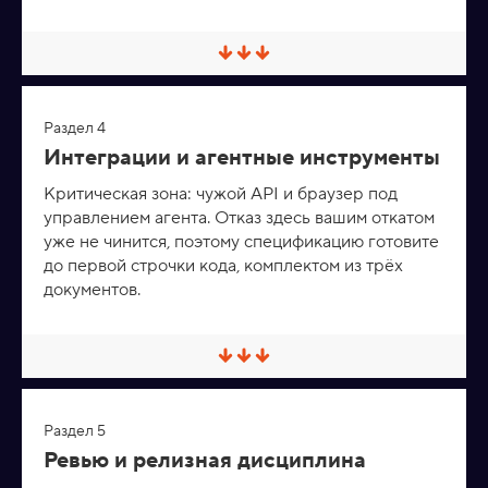
р
н
у
т
С
ь
в
е
р
Раздел 4
н
у
Интеграции и агентные инструменты
т
ь
Критическая зона: чужой API и браузер под
/
управлением агента. Отказ здесь вашим откатом
Р
а
уже не чинится, поэтому спецификацию готовите
з
до первой строчки кода, комплектом из трёх
в
е
документов.
р
н
у
т
С
ь
в
е
р
Раздел 5
н
у
Ревью и релизная дисциплина
т
ь