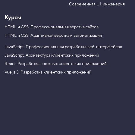
e
m
Современная UI-инженерия
Курсы
HTML и CSS.
Профессиональная вёрстка сайтов
HTML и CSS.
Адаптивная вёрстка и автоматизация
JavaScript.
Профессиональная разработка веб-интерфейсов
JavaScript.
Архитектура клиентских приложений
React.
Разработка сложных клиентских приложений
Vue.js 3.
Разработка клиентских приложений
Node.js.
Профессиональная разработка REST API
Node.js и Nest.js.
Микросервисная архитектура
Разработка с AI-агентами: инженерный подход
Анимация для фронтендеров
TypeScript. Теория типов
Алгоритмы и структуры данных