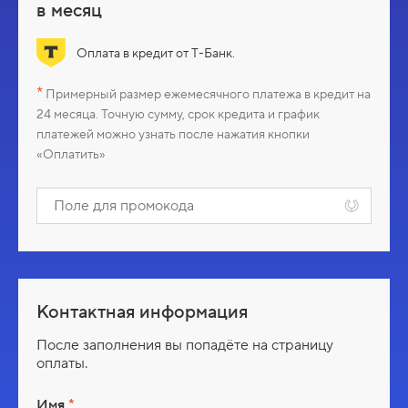
а
в месяц
ш
Оплата в кредит от Т-Банк.
а
*
Примерный размер ежемесячного платежа в кредит на
24 месяца. Точную сумму, срок кредита и график
ц
платежей можно узнать после нажатия кнопки
«Оплатить»
е
П
о
н
л
е
а
д
л
я
Контактная информация
п
р
После заполнения вы попадёте на страницу
о
оплаты.
м
о
Имя