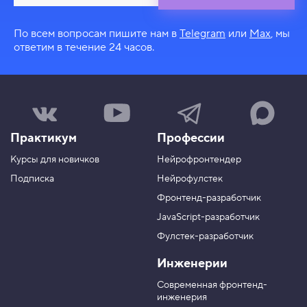
По всем вопросам пишите нам в
Telegram
или
Max
, мы
ответим в течение 24 часов.
Н
Н
Н
Н
а
а
а
а
ш
ш
ш
ш
Практикум
Профессии
а
к
к
к
г
а
а
а
Курсы для новичков
Нейрофронтендер
р
н
н
н
у
а
а
а
Подписка
Нейрофулстек
п
л
л
л
Фронтенд-разработчик
п
н
в
в
а
а
JavaScript-разработчик
в
T
M
Фулстек-разработчик
Y
e
A
V
o
l
X
Инженерии
K
u
e
T
g
Современная фронтенд-
u
r
инженерия
b
a