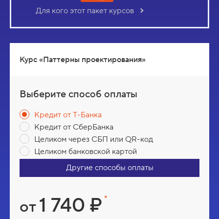
Для кого этот пакет курсов
Курс «Паттерны проектирования»
Выберите способ оплаты
Кредит от Т-Банка
Кредит от СберБанка
Целиком через СБП или QR-код
Целиком банковской картой
Другие способы оплаты
В
1 740 ₽
*
от