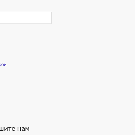
кой
ишите нам