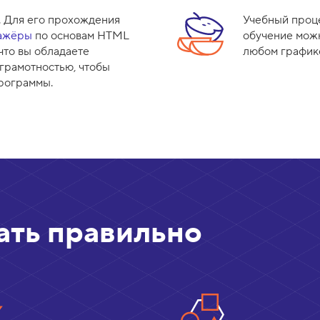
. Для его прохождения
Учебный проце
ажёры
по основам HTML
обучение мож
 что вы обладаете
любом график
грамотностью, чтобы
программы.
ать правильно