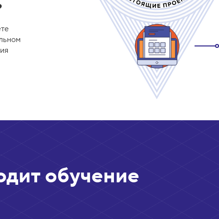
?
ете
альном
ния
одит обучение