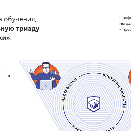
а обучения,
Профе
мы ра
ную триаду
и про
ки»
:
е
,
и
.