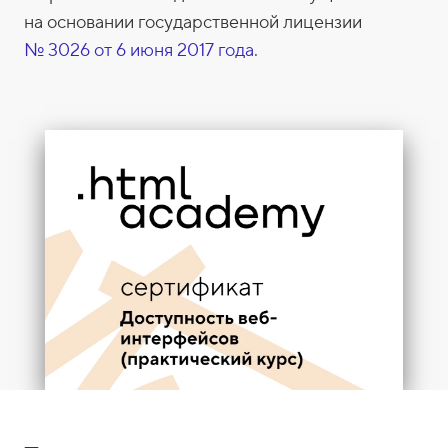
ф
ь
на основании государственной лицензии
и
№ 3026 от 6 июня 2017 года
.
к
а
т