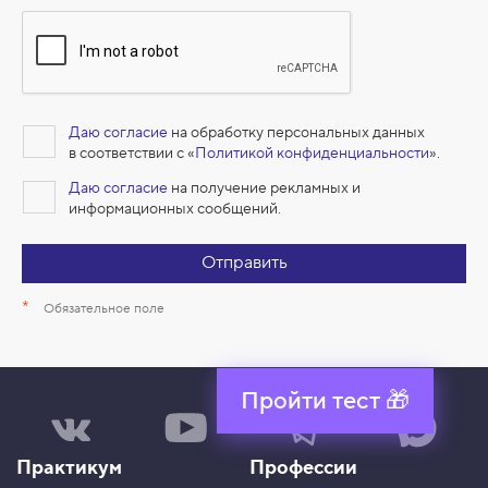
Даю согласие
на обработку персональных данных
в соответствии с «
Политикой конфиденциальности
».
Даю согласие
на получение рекламных и
информационных сообщений.
Отправить
*
Обязательное поле
Пройти тест 🎁
Н
Н
Н
Н
а
а
а
а
ш
ш
ш
ш
Практикум
Профессии
а
к
к
к