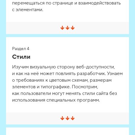
перемещаться по странице и взаимодействовать
в
е
с элементами.
р
н
у
т
С
ь
в
е
р
Раздел 4
н
у
Стили
т
ь
Изучим визуальную сторону веб-доступности,
/
и как на неё может повлиять разработчик. Узнаем
Р
а
о требованиях к цветовым схемам, размерам
з
элементов и типографике. Посмотрим,
в
е
как пользователи могут менять стили сайта без
р
использования специальных программ.
н
у
т
ь
С
в
е
р