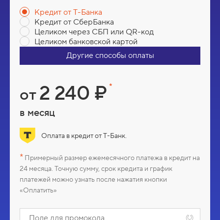
Кредит от Т-Банка
Кредит от СберБанка
Целиком через СБП или QR-код
Целиком банковской картой
Другие способы оплаты
В
2 240 ₽
*
от
а
в месяц
ш
Оплата в кредит от Т-Банк.
а
*
Примерный размер ежемесячного платежа в кредит на
24 месяца. Точную сумму, срок кредита и график
ц
платежей можно узнать после нажатия кнопки
«Оплатить»
е
П