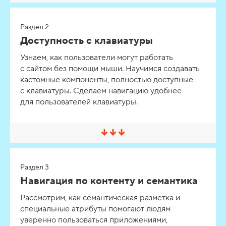
в
е
р
Раздел 2
н
у
Доступность с клавиатуры
т
ь
Узнаем, как пользователи могут работать
/
с сайтом без помощи мыши. Научимся создавать
Р
а
кастомные компоненты, полностью доступные
з
с клавиатуры. Сделаем навигацию удобнее
в
е
для пользователей клавиатуры.
р
н
у
т
С
ь
в
е
р
Раздел 3
н
у
Навигация по контенту и семантика
т
ь
Рассмотрим, как семантическая разметка и
/
специальные атрибуты помогают людям
Р
а
уверенно пользоваться приложениями,
з