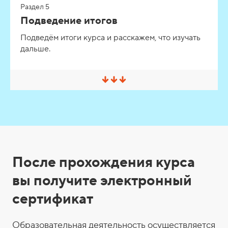
Раздел 5
н
у
Подведение итогов
т
ь
Подведём итоги курса и расскажем, что изучать
/
дальше.
Р
а
з
в
е
С
р
в
н
е
у
р
т
н
ь
у
т
ь
/
С
Р
После прохождения курса
а
е
з
вы получите электронный
в
р
е
сертификат
р
т
н
и
у
т
Образовательная деятельность осуществляется