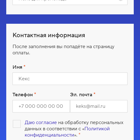
о
н
л
е
а
д
л
я
Контактная информация
п
р
После заполнения вы попадёте на страницу
о
оплаты.
м
о
Имя
к
о
д
а
Телефон
Эл. почта
Даю согласие
на обработку персональных
данных в соответствии с «
Политикой
конфиденциальности
».