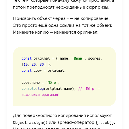
тех тем, которые поначалу кажутся простыми, а
потом преподносят неожиданные сюрпризы.
Присвоить объект через
— не копирование.
=
Это просто ещё одна ссылка на тот же объект.
Измените копию — изменится оригинал:
const
 original = { 
name
: 
'Иван'
, 
scores
: 
[
10
, 
20
, 
30
const
 copy = original;

copy.
name
 = 
'Пётр'
console
.
log
(original.
name
); 
// 'Пётр' — 
изменился оригинал!
Для поверхностного копирования используют
или spread-оператор
.
Object.assign()
{...obj}