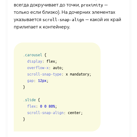
всегда докручивает до точки,
—
proximity
только если близко). На дочерних элементах
указывается
— какой их край
scroll-snap-align
прилипает к контейнеру.
.carousel
 {

display
: flex;

overflow-x
: auto;

scroll-snap-type
: x mandatory;

gap
: 
12px
;

}

.slide
 {

flex
: 
0
0
80%
;

scroll-snap-align
: center;
