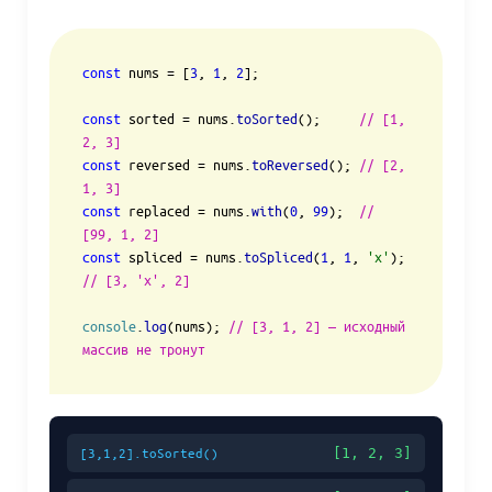
const
 nums = [
3
, 
1
, 
2
];

const
 sorted = nums.
toSorted
();     
// [1, 
2, 3]
const
 reversed = nums.
toReversed
(); 
// [2, 
1, 3]
const
 replaced = nums.
with
(
0
, 
99
);  
// 
[99, 1, 2]
const
 spliced = nums.
toSpliced
(
1
, 
1
, 
'x'
); 
// [3, 'x', 2]
console
.
log
(nums); 
// [3, 1, 2] — исходный 
массив не тронут
[1, 2, 3]
[3,1,2].toSorted()