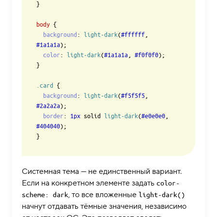
}

body
 {

background
: 
light-dark
(
#ffffff
, 
#1a1a1a
);

color
: 
light-dark
(
#1a1a1a
, 
#f0f0f0
);

}

.card
 {

background
: 
light-dark
(
#f5f5f5
, 
#2a2a2a
);

border
: 
1px
 solid 
light-dark
(
#e0e0e0
, 
#404040
);

Системная тема — не единственный вариант.
Если на конкретном элементе задать
color-
, то все вложенные
scheme: dark
light-dark()
начнут отдавать тёмные значения, независимо