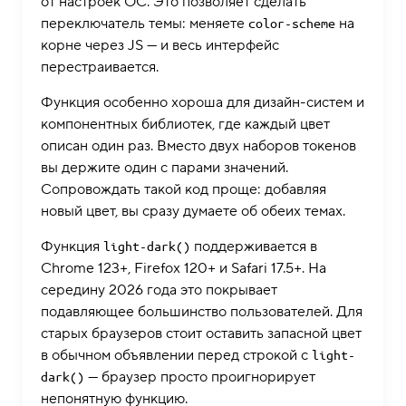
от настроек ОС. Это позволяет сделать
переключатель темы: меняете
на
color-scheme
корне через JS — и весь интерфейс
перестраивается.
Функция особенно хороша для дизайн-систем и
компонентных библиотек, где каждый цвет
описан один раз. Вместо двух наборов токенов
вы держите один с парами значений.
Сопровождать такой код проще: добавляя
новый цвет, вы сразу думаете об обеих темах.
Функция
поддерживается в
light-dark()
Chrome 123+, Firefox 120+ и Safari 17.5+. На
середину 2026 года это покрывает
подавляющее большинство пользователей. Для
старых браузеров стоит оставить запасной цвет
в обычном объявлении перед строкой с
light-
— браузер просто проигнорирует
dark()
непонятную функцию.