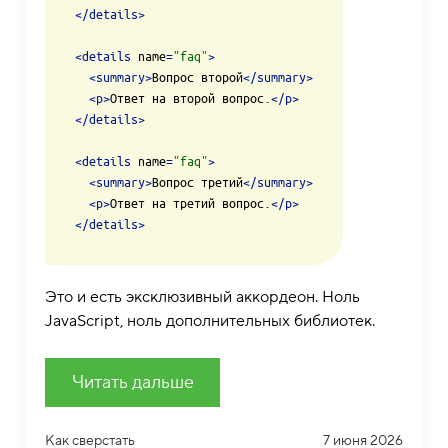
</
details
>
<
details
name
=
"faq"
>
<
summary
>
Вопрос второй
</
summary
>
<
p
>
Ответ на второй вопрос.
</
p
>
</
details
>
<
details
name
=
"faq"
>
<
summary
>
Вопрос третий
</
summary
>
<
p
>
Ответ на третий вопрос.
</
p
>
</
details
>
Это и есть эксклюзивный аккордеон. Ноль
JavaScript, ноль дополнительных библиотек.
Читать дальше
Как сверстать
7 июня 2026