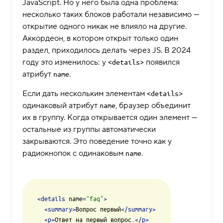
JavaScript. Но у него была одна проблема:
несколько таких блоков работали независимо —
открытие одного никак не влияло на другие.
Аккордеон, в котором открыт только один
раздел, приходилось делать через JS. В 2024
году это изменилось: у
появился
<details>
атрибут
.
name
Если дать нескольким элементам
<details>
одинаковый атрибут
, браузер объединит
name
их в группу. Когда открывается один элемент —
остальные из группы автоматически
закрываются. Это поведение точно как у
радиокнопок с одинаковым
.
name
<
details
name
=
"faq"
>
<
summary
>
Вопрос первый
</
summary
>
<
p
>
Ответ на первый вопрос.
</
p
>