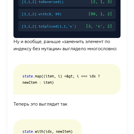
[2, 1, 3]
[3,1,2].toReversed()
[99, 1, 2]
[3,1,2].with(0, 99)
[3, 'x', 2]
[3,1,2].toSpliced(1,1,'x')
Ну и вообще, раньше «заменить элемент по
индексу без мутации» выглядело многословно:
state
.map((item, i) =&gt; i === idx ? 
newItem : item)
Теперь это выглядит так
state
.with(idx, newItem)