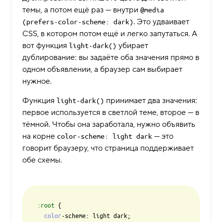
темы, а потом ещё раз — внутри
@media 
. Это удваивает
(prefers-color-scheme: dark)
CSS, в котором потом ещё и легко запутаться. А
вот функция
убирает
light-dark()
дублирование: вы задаёте оба значения прямо в
одном объявлении, а браузер сам выбирает
нужное.
Функция
принимает два значения:
light-dark()
первое используется в светлой теме, второе — в
тёмной. Чтобы она заработала, нужно объявить
на корне
— это
color-scheme: light dark
говорит браузеру, что страница поддерживает
обе схемы.
:root
 {

color
-scheme: light dark;
