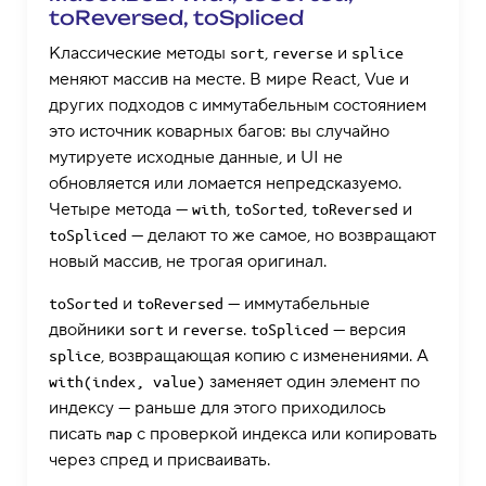
toReversed, toSpliced
Классические методы
,
и
sort
reverse
splice
меняют массив на месте. В мире React, Vue и
других подходов с иммутабельным состоянием
это источник коварных багов: вы случайно
мутируете исходные данные, и UI не
обновляется или ломается непредсказуемо.
Четыре метода —
,
,
и
with
toSorted
toReversed
— делают то же самое, но возвращают
toSpliced
новый массив, не трогая оригинал.
и
— иммутабельные
toSorted
toReversed
двойники
и
.
— версия
sort
reverse
toSpliced
, возвращающая копию с изменениями. А
splice
заменяет один элемент по
with(index, value)
индексу — раньше для этого приходилось
писать
с проверкой индекса или копировать
map
через спред и присваивать.