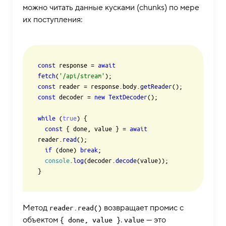
можно читать данные кусками (chunks) по мере
их поступления:
const
 response = 
await
fetch
(
'/api/stream'
const
 reader = response.
body
.
getReader
const
 decoder = 
new
TextDecoder
();

while
 (
true
) {

const
 { done, value } = 
await
reader.
read
();

if
 (done) 
break
;

console
.
log
(decoder.
decode
(value));

Метод
возвращает промис с
reader.read()
объектом
.
— это
{ done, value }
value