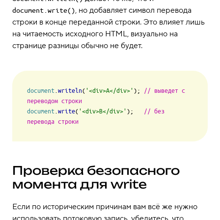
, но добавляет символ перевода
document.write()
строки в конце переданной строки. Это влияет лишь
на читаемость исходного HTML, визуально на
странице разницы обычно не будет.
document
.
writeln
(
'<div>A</div>'
); 
// выведет с 
переводом строки
document
.
write
(
'<div>B</div>'
);   
// без 
перевода строки
Проверка безопасного
момента для write
Если по историческим причинам вам всё же нужно
использовать потоковую запись, убедитесь, что