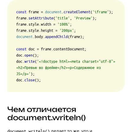
const
 frame = 
document
.
createElement
(
'iframe'
);

frame.
setAttribute
(
'title'
, 
'Preview'
);

frame.
style
.
width
 = 
'100%'
;

frame.
style
.
height
 = 
'200px'
document
.
body
.
appendChild
(frame);

const
 doc = frame.
contentDocument
;

doc.
open
();

doc.
write
(
'<!doctype html><meta charset="utf-8">
<h2>Превью во фрейме</h2><p>Содержимое из 
JS</p>'
);

doc.
close
Чем отличается
document.writeln()
делает то же, что и
document.writeln()