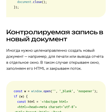
document
.
close
();

Контролируемая запись в
новый документ
Иногда нужно целенаправленно создать новый
документ — например, для печати или вывода отчёта
в отдельное окно. В таком случае открываем окно,
заполняем его HTML и закрываем поток.
const
 w = 
window
.
open
(
''
, 
'_blank'
, 
'noopener'
if
 (w) {

const
 html = 
`<!doctype html>

  <html><head><meta charset="utf-8">