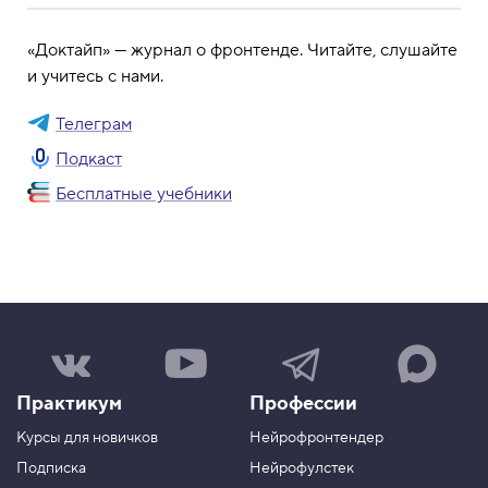
«Доктайп» — журнал о фронтенде. Читайте, слушайте
и учитесь с нами.
Телеграм
Подкаст
Бесплатные учебники
Н
Н
Н
Н
а
а
а
а
ш
ш
ш
ш
Практикум
Профессии
а
к
к
к
г
а
а
а
Курсы для новичков
Нейрофронтендер
р
н
н
н
у
а
а
а
Подписка
Нейрофулстек
п
л
л
л