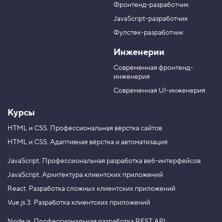
Фронтенд-разработчик
п
н
в
в
а
а
JavaScript-разработчик
в
T
M
Фулстек-разработчик
Y
e
A
V
o
l
X
Инженерии
K
u
e
T
g
Современная фронтенд-
u
r
инженерия
b
a
e
m
Современная UI-инженерия
Курсы
HTML и CSS.
Профессиональная вёрстка сайтов
HTML и CSS.
Адаптивная вёрстка и автоматизация
JavaScript.
Профессиональная разработка веб-интерфейсов
JavaScript.
Архитектура клиентских приложений
React.
Разработка сложных клиентских приложений
Vue.js 3.
Разработка клиентских приложений
Node.js.
Профессиональная разработка REST API