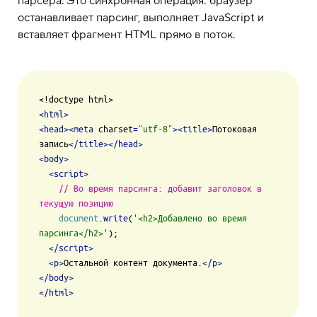
парсера. Это синхронная операция: браузер
останавливает парсинг, выполняет JavaScript и
вставляет фрагмент HTML прямо в поток.
<
html
>
<
head
>
<
meta
charset
=
"utf-8"
>
<
title
>
Потоковая 
запись
</
title
>
</
head
>
<
body
>
<
script
>
// Во время парсинга: добавит заголовок в 
текущую позицию
document
.
write
(
'<h2>Добавлено во время 
парсинга</h2>'
);

</
script
>
<
p
>
Остальной контент документа.
</
p
>
</
body
>
</
html
>