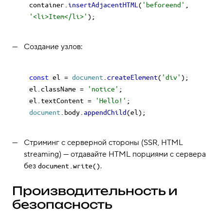
container.
insertAdjacentHTML
(
'beforeend'
, 
'<li>Item</li>'
Создание узлов:
const
 el = 
document
.
createElement
(
'div'
);

el.
className
 = 
'notice'
;

el.
textContent
 = 
'Hello!'
document
.
body
.
appendChild
Стриминг с серверной стороны (SSR, HTML
streaming) — отдавайте HTML порциями с сервера
без
.
document.write()
Производительность и
безопасность