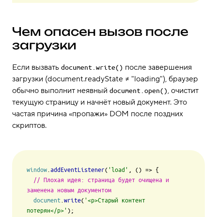
Чем опасен вызов после
загрузки
Если вызвать
после завершения
document.write()
загрузки (document.readyState ≠ "loading"), браузер
обычно выполнит неявный
, очистит
document.open()
текущую страницу и начнёт новый документ. Это
частая причина «пропажи» DOM после поздних
скриптов.
window
.
addEventListener
(
'load'
, 
() =>
 {

// Плохая идея: страница будет очищена и 
заменена новым документом
document
.
write
(
'<p>Старый контент 
потерян</p>'
);
