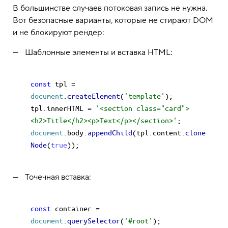
В большинстве случаев потоковая запись не нужна.
Вот безопасные варианты, которые не стирают DOM
и не блокируют рендер:
Шаблонные элементы и вставка HTML:
const
 tpl = 
document
.
createElement
(
'template'
);

tpl.
innerHTML
 = 
'<section class="card">
<h2>Title</h2><p>Text</p></section>'
document
.
body
.
appendChild
(tpl.
content
.
clone
Node
(
true
Точечная вставка:
const
 container = 
document
.
querySelector
(
'#root'
);
