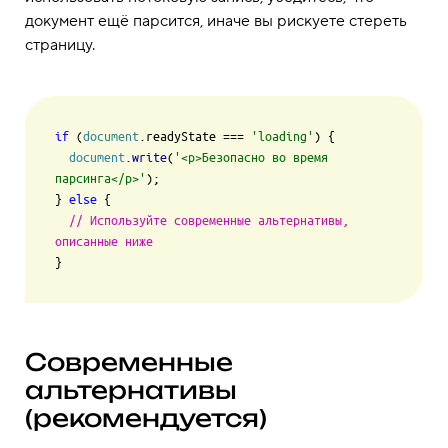
документ ещё парсится, иначе вы рискуете стереть
страницу.
if
 (
document
.
readyState
 === 
'loading'
) {

document
.
write
(
'<p>Безопасно во время 
парсинга</p>'
);

} 
else
 {

// Используйте современные альтернативы, 
описанные ниже
Современные
альтернативы
(рекомендуется)