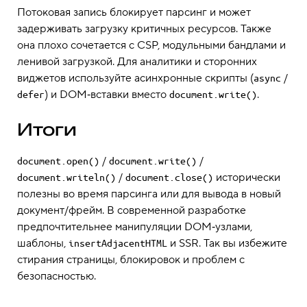
Потоковая запись блокирует парсинг и может
задерживать загрузку критичных ресурсов. Также
она плохо сочетается с CSP, модульными бандлами и
ленивой загрузкой. Для аналитики и сторонних
виджетов используйте асинхронные скрипты (
/
async
) и DOM‑вставки вместо
.
defer
document.write()
Итоги
/
/
document.open()
document.write()
/
исторически
document.writeln()
document.close()
полезны во время парсинга или для вывода в новый
документ/фрейм. В современной разработке
предпочтительнее манипуляции DOM‑узлами,
шаблоны,
и SSR. Так вы избежите
insertAdjacentHTML
стирания страницы, блокировок и проблем с
безопасностью.