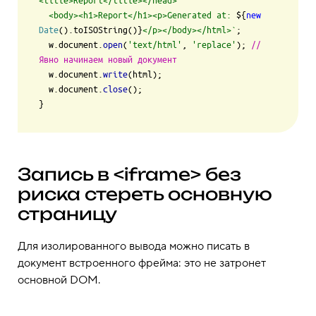
<title>Report</title></head>

  <body><h1>Report</h1><p>Generated at: 
${
new
Date
().toISOString()}
</p></body></html>`
;

  w.
document
.
open
(
'text/html'
, 
'replace'
); 
// 
Явно начинаем новый документ
  w.
document
.
write
(html);

  w.
document
.
close
();

Запись в <iframe> без
риска стереть основную
страницу
Для изолированного вывода можно писать в
документ встроенного фрейма: это не затронет
основной DOM.