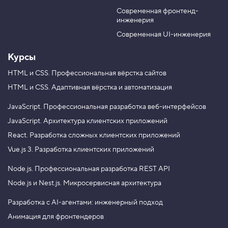
T
g
Современная фронтенд-
u
r
инженерия
b
a
e
m
Современная UI-инженерия
Курсы
HTML и CSS.
Профессиональная вёрстка сайтов
HTML и CSS.
Адаптивная вёрстка и автоматизация
JavaScript.
Профессиональная разработка веб-интерфейсов
JavaScript.
Архитектура клиентских приложений
React.
Разработка сложных клиентских приложений
Vue.js 3.
Разработка клиентских приложений
Node.js.
Профессиональная разработка REST API
Node.js и Nest.js.
Микросервисная архитектура
Разработка с AI-агентами: инженерный подход
Анимация для фронтендеров