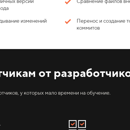
личных версий
Сравнение файлов вн
кода
адывание изменений
Перенос и создание т
коммитов
тчикам от разработчик
тчиков, у которых мало времени на обучение.