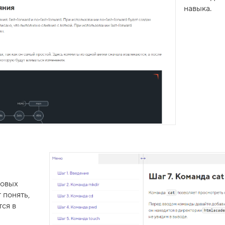
навыка.
овых
 понять,
ся в