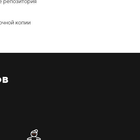
е репозитория
очной копии
ов