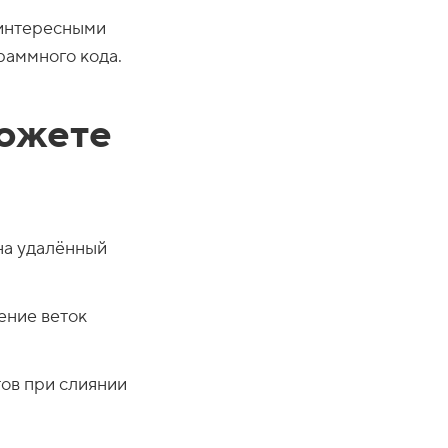
 интересными
раммного кода.
можете
на удалённый
ение веток
ов при слиянии