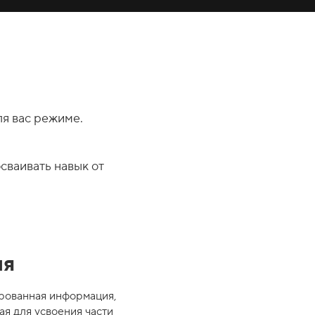
я вас режиме.
сваивать навык от
ия
рованная информация,
я для усвоения части