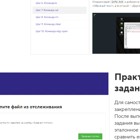
Прак
зада
Для самос
закреплен
После вып
задания в
эталонное
сравнить е