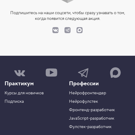
Подпишитесь на наши соцсети, чтобы сразу узнавать о том,
когда появится следующая акция.
Н
Н
Н
Н
а
а
а
а
ш
ш
ш
ш
Практикум
Профессии
а
к
к
к
г
а
а
а
Курсы для новичков
Нейрофронтендер
р
н
н
н
у
а
а
а
Подписка
Нейрофулстек
п
л
л
л
Фронтенд-разработчик
п
н
в
в
а
а
JavaScript-разработчик
в
T
M
Фулстек-разработчик
Y
e
A
V
o
l
X