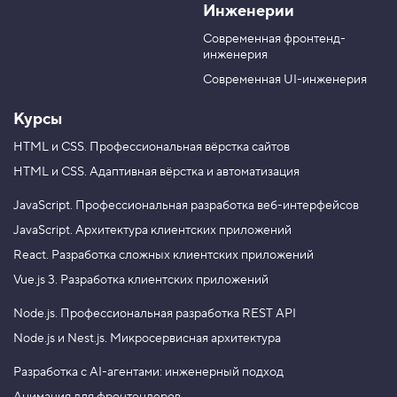
Инженерии
K
u
e
T
g
Современная фронтенд-
u
r
инженерия
b
a
e
m
Современная UI-инженерия
Курсы
HTML и CSS.
Профессиональная вёрстка сайтов
HTML и CSS.
Адаптивная вёрстка и автоматизация
JavaScript.
Профессиональная разработка веб-интерфейсов
JavaScript.
Архитектура клиентских приложений
React.
Разработка сложных клиентских приложений
Vue.js 3.
Разработка клиентских приложений
Node.js.
Профессиональная разработка REST API
Node.js и Nest.js.
Микросервисная архитектура
Разработка с AI-агентами: инженерный подход