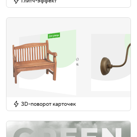
Глитч-эффект
3D-поворот карточек