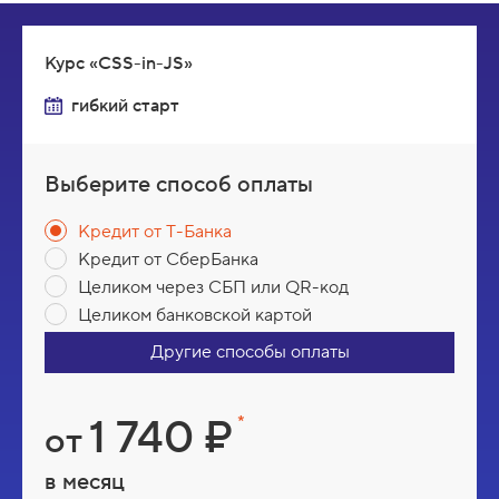
Курс «CSS-in-JS»
гибкий старт
Выберите способ оплаты
Кредит от Т-Банка
Кредит от СберБанка
Целиком через СБП или QR-код
Целиком банковской картой
Другие способы оплаты
В
1 740 ₽
*
от
а
в месяц