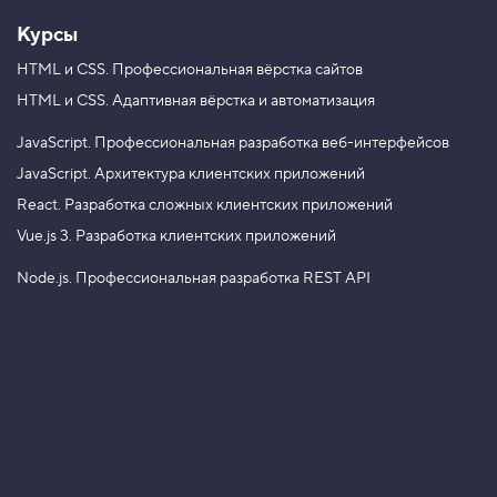
Курсы
HTML и CSS.
Профессиональная вёрстка сайтов
HTML и CSS.
Адаптивная вёрстка и автоматизация
JavaScript.
Профессиональная разработка веб-интерфейсов
JavaScript.
Архитектура клиентских приложений
React.
Разработка сложных клиентских приложений
Vue.js 3.
Разработка клиентских приложений
Node.js.
Профессиональная разработка REST API
Node.js и Nest.js.
Микросервисная архитектура
Разработка с AI-агентами: инженерный подход
Анимация для фронтендеров
TypeScript. Теория типов
Алгоритмы и структуры данных
Паттерны проектирования