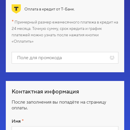
ш
Оплата в кредит от Т-Банк.
а
*
Примерный размер ежемесячного платежа в кредит на
24 месяца. Точную сумму, срок кредита и график
ц
платежей можно узнать после нажатия кнопки
«Оплатить»
е
П
о
н
л
е
а
д
л
я
Контактная информация
п
р
После заполнения вы попадёте на страницу
о
оплаты.
м
о
Имя
к
о