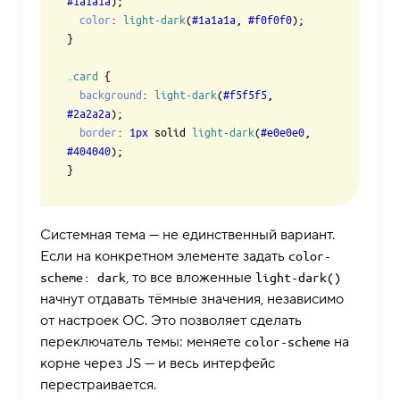
#1a1a1a
);

color
: 
light-dark
(
#1a1a1a
, 
#f0f0f0
);

}

.card
 {

background
: 
light-dark
(
#f5f5f5
, 
#2a2a2a
);

border
: 
1px
 solid 
light-dark
(
#e0e0e0
, 
#404040
);

Системная тема — не единственный вариант.
Если на конкретном элементе задать
color-
, то все вложенные
scheme: dark
light-dark()
начнут отдавать тёмные значения, независимо
от настроек ОС. Это позволяет сделать
переключатель темы: меняете
на
color-scheme
корне через JS — и весь интерфейс
перестраивается.