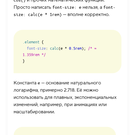
Просто написать
нельзя, а
font-size: e
font-
— вполне корректно.
size: calc(e * 1rem)
.element
 {

font-size
: 
calc
(e * 
0.5rem
); 
/* ≈ 
1.359rem */
Константа
— основание натурального
e
логарифма, примерно 2.718. Её можно
использовать для плавных, экспоненциальных
изменений, например, при анимациях или
масштабировании.