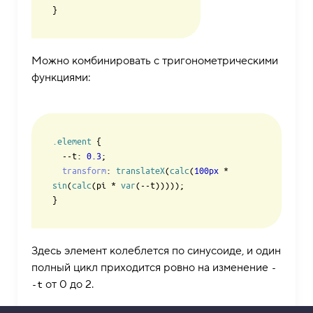
Можно комбинировать с тригонометрическими
функциями:
.element
 {

--t
: 
0.3
;

transform
: 
translateX
(
calc
(
100px
 * 
sin
(
calc
(pi * 
var
(--t)))));

Здесь элемент колеблется по синусоиде, и один
полный цикл приходится ровно на изменение
-
от 0 до 2.
-t
Более экзотичные константы —
,
infinity
-