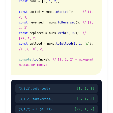
const
 nums = [
3
, 
1
, 
2
];

const
 sorted = nums.
toSorted
();     
// [1, 
2, 3]
const
 reversed = nums.
toReversed
(); 
// [2, 
1, 3]
const
 replaced = nums.
with
(
0
, 
99
);  
// 
[99, 1, 2]
const
 spliced = nums.
toSpliced
(
1
, 
1
, 
'x'
); 
// [3, 'x', 2]
console
.
log
(nums); 
// [3, 1, 2] — исходный 
массив не тронут
[1, 2, 3]
[3,1,2].toSorted()
[2, 1, 3]
[3,1,2].toReversed()
[99, 1, 2]
[3,1,2].with(0, 99)