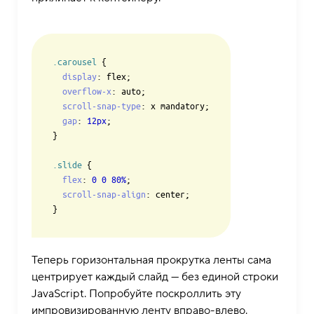
.carousel
 {

display
: flex;

overflow-x
: auto;

scroll-snap-type
: x mandatory;

gap
: 
12px
;

}

.slide
 {

flex
: 
0
0
80%
;

scroll-snap-align
: center;

Теперь горизонтальная прокрутка ленты сама
центрирует каждый слайд — без единой строки
JavaScript. Попробуйте поскроллить эту
импровизированную ленту вправо-влево.