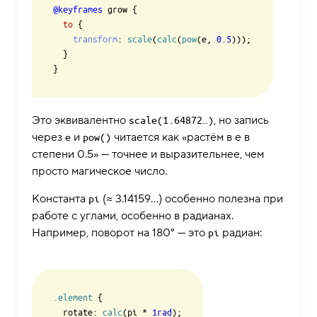
@keyframes
 grow {

to
 {

transform
: 
scale
(
calc
(
pow
(e, 
0.5
)));

  }

Это эквивалентно
, но запись
scale(1.64872…)
через
и
читается как «растём в e в
e
pow()
степени 0.5» — точнее и выразительнее, чем
просто магическое число.
Константа
(≈ 3.14159…) особенно полезна при
pi
работе с углами, особенно в радианах.
Например, поворот на 180° — это
радиан:
pi
.element
 {

  rotate: 
calc
(pi * 
1rad
);
