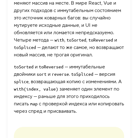
меняют массив на месте. В мире React, Vue и
других подходов с иммутабельным состоянием
это источник коварных багов: вы случайно
мутируете исходные данные, и UI не
обновляется или ломается непредсказуемо.
Четыре метода —
,
,
и
with
toSorted
toReversed
— делают то же самое, но возвращают
toSpliced
новый массив, не трогая оригинал.
и
— иммутабельные
toSorted
toReversed
двойники
и
.
— версия
sort
reverse
toSpliced
, возвращающая копию с изменениями. А
splice
заменяет один элемент по
with(index, value)
индексу — раньше для этого приходилось
писать
с проверкой индекса или копировать
map
через спред и присваивать.