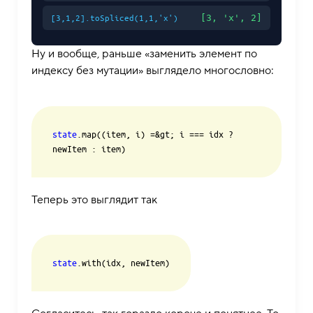
[3, 'x', 2]
[3,1,2].toSpliced(1,1,'x')
Ну и вообще, раньше «заменить элемент по
индексу без мутации» выглядело многословно:
state
.map((item, i) =&gt; i === idx ? 
newItem : item)
Теперь это выглядит так
state
.with(idx, newItem)