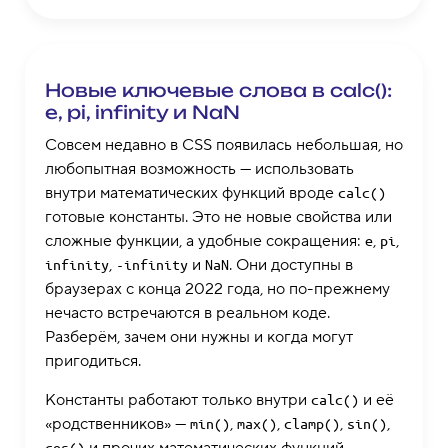
Новые ключевые слова в calc():
e, pi, infinity и NaN
Совсем недавно в CSS появилась небольшая, но
любопытная возможность — использовать
внутри математических функций вроде
calc()
готовые константы. Это не новые свойства или
сложные функции, а удобные сокращения:
,
,
e
pi
,
и
. Они доступны в
infinity
-infinity
NaN
браузерах с конца 2022 года, но по-прежнему
нечасто встречаются в реальном коде.
Разберём, зачем они нужны и когда могут
пригодиться.
Константы работают только внутри
и её
calc()
«родственников» —
,
,
,
,
min()
max()
clamp()
sin()
и прочих математических функций.
cos()