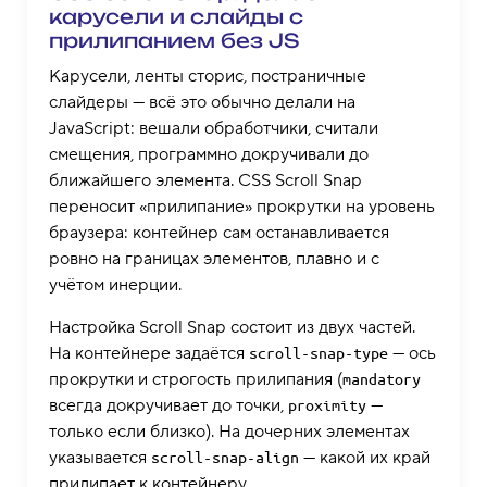
карусели и слайды с
прилипанием без JS
Карусели, ленты сторис, постраничные
слайдеры — всё это обычно делали на
JavaScript: вешали обработчики, считали
смещения, программно докручивали до
ближайшего элемента. CSS Scroll Snap
переносит «прилипание» прокрутки на уровень
браузера: контейнер сам останавливается
ровно на границах элементов, плавно и с
учётом инерции.
Настройка Scroll Snap состоит из двух частей.
На контейнере задаётся
— ось
scroll-snap-type
прокрутки и строгость прилипания (
mandatory
всегда докручивает до точки,
—
proximity
только если близко). На дочерних элементах
указывается
— какой их край
scroll-snap-align
прилипает к контейнеру.