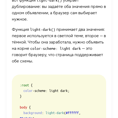
вот функция
убирает
light-dark()
дублирование: вы задаёте оба значения прямо в
одном объявлении, а браузер сам выбирает
нужное.
Функция
принимает два значения:
light-dark()
первое используется в светлой теме, второе — в
тёмной. Чтобы она заработала, нужно объявить
на корне
— это
color-scheme: light dark
говорит браузеру, что страница поддерживает
обе схемы.
:root
 {

color
-scheme: light dark;

}

body
 {

background
: 
light-dark
(
#ffffff
, 