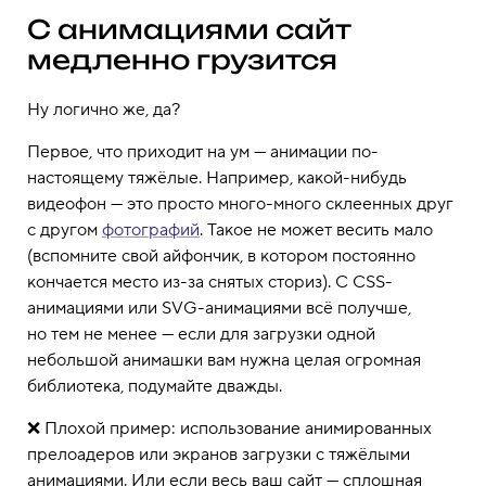
С анимациями сайт
медленно грузится
Ну логично же, да?
Первое, что приходит на ум — анимации по-
настоящему тяжёлые. Например, какой-нибудь
видеофон — это просто много-много склеенных друг
с другом
фотографий
. Такое не может весить мало
(вспомните свой айфончик, в котором постоянно
кончается место из-за снятых сториз). С CSS-
анимациями или SVG-анимациями всё получше,
но тем не менее — если для загрузки одной
небольшой анимашки вам нужна целая огромная
библиотека, подумайте дважды.
❌ Плохой пример: использование анимированных
прелоадеров или экранов загрузки с тяжёлыми
анимациями. Или если весь ваш сайт — сплошная