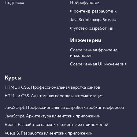
у
а
а
а
Подписка
Нейрофулстек
п
л
л
л
Фронтенд-разработчик
п
н
в
в
а
а
JavaScript-разработчик
в
T
M
Фулстек-разработчик
Y
e
A
V
o
l
X
Инженерии
K
u
e
T
g
Современная фронтенд-
u
r
инженерия
b
a
e
m
Современная UI-инженерия
Курсы
HTML и CSS.
Профессиональная вёрстка сайтов
HTML и CSS.
Адаптивная вёрстка и автоматизация
JavaScript.
Профессиональная разработка веб-интерфейсов
JavaScript.
Архитектура клиентских приложений
React.
Разработка сложных клиентских приложений
Vue.js 3.
Разработка клиентских приложений