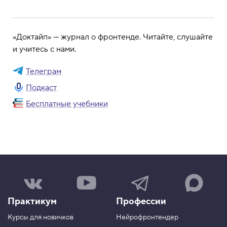
«Доктайп» — журнал о фронтенде. Читайте, слушайте
и учитесь с нами.
Телеграм
Подкаст
Бесплатные учебники
Н
Н
Н
Н
а
а
а
а
ш
ш
ш
ш
Практикум
Профессии
а
к
к
к
г
а
а
а
Курсы для новичков
Нейрофронтендер
р
н
н
н