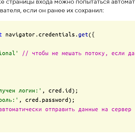
ке страницы входа можно попытаться автома
вателя, если он ранее их сохранил:
t
 navigator.
credentials
.
get
({

ional'
// чтобы не мешать потоку, если да
лучен логин:'
, cred.
id
);

роль:'
, cred.
password
);

автоматически отправить данные на сервер