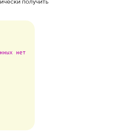
тически получить
нных нет