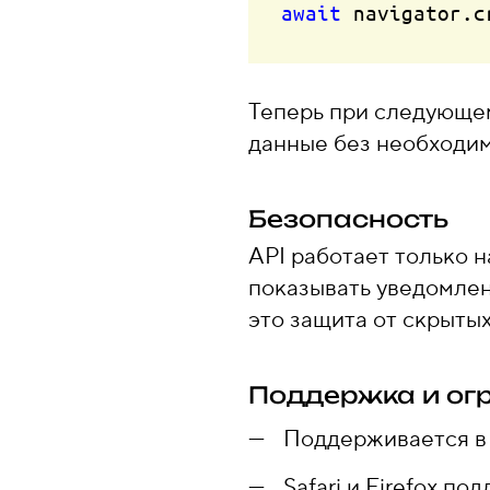
await
 navigator.
c
Теперь при следующе
данные без необходим
Безопасность
API работает только н
показывать уведомлен
это защита от скрытых
Поддержка и ог
Поддерживается в 
Safari и Firefox п