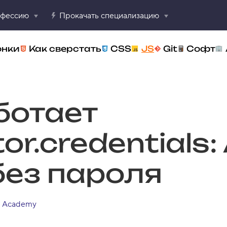
офессию
Прокачать специализацию
онки
Как сверстать
CSS
JS
Git
Софт
ботает
or.credentials:
без пароля
 Academy