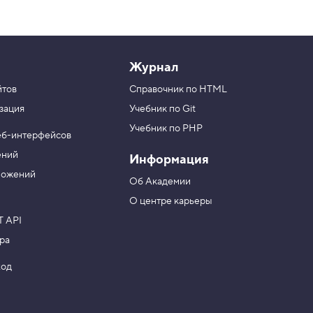
Журнал
йтов
Справочник по HTML
зация
Учебник по Git
Учебник по PHP
еб-интерфейсов
ений
Информация
ложений
Об Академии
О центре карьеры
T API
ра
ход