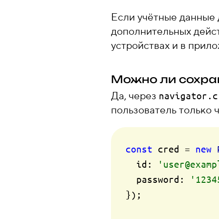
Если учётные данные 
дополнительных дейст
устройствах и в прил
Можно ли сохран
Да, через
navigator.c
пользователь только ч
const
 cred = 
new
id
: 
'user@examp
password
: 
'1234
});
