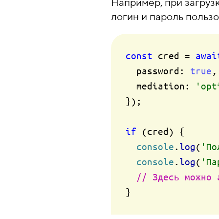
Например, при загруз
логин и пароль пользо
const
 cred = 
awai
password
: 
true
,

mediation
: 
'opt
});

if
 (cred) {

console
.
log
(
'По
console
.
log
(
'Па
// Здесь можно 