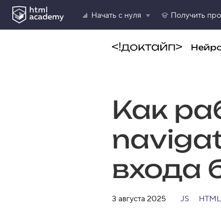
Начать с нуля
Получить пр
Нейр
Как ра
navigat
входа 
3 августа 2025
JS
HTML