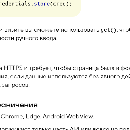
redentials
.
store
м визите вы сможете использовать
, чт
get()
ости ручного ввода.
а HTTPS и требует, чтобы страница была в фо
ия, если данные используются без явного де
 запросов.
раничения
Chrome, Edge, Android WebView.
оддерживают только часть API или вовсе не п