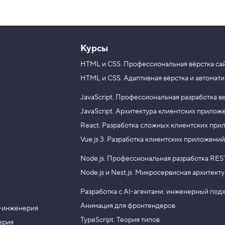
Курсы
HTML и CSS.
Профессиональная вёрстка са
HTML и CSS.
Адаптивная вёрстка и автомати
JavaScript.
Профессиональная разработка в
JavaScript.
Архитектура клиентских прилож
React.
Разработка сложных клиентских при
Vue.js 3.
Разработка клиентских приложений
Node.js.
Профессиональная разработка RES
Node.js и Nest.js.
Микросервисная архитекту
Разработка с AI-агентами: инженерный под
Анимация для фронтендеров
-инженерия
TypeScript. Теория типов
ерия