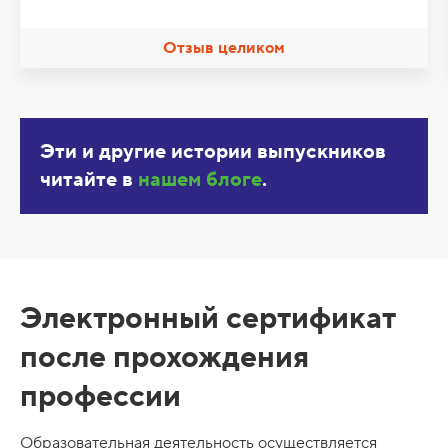
Отзыв целиком
Эти и другие истории выпускников
читайте в
нашем блоге
.
С
Электронный сертификат
е
после прохождения
р
профессии
т
и
Образовательная деятельность осуществляется