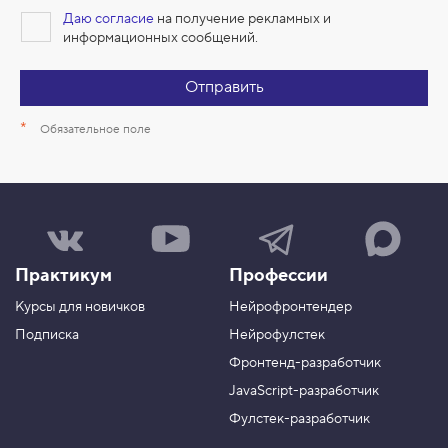
Даю согласие
на получение рекламных и
информационных сообщений.
Отправить
*
Обязательное поле
Н
Н
Н
Н
а
а
а
а
ш
ш
ш
ш
Практикум
Профессии
а
к
к
к
г
а
а
а
Курсы для новичков
Нейрофронтендер
р
н
н
н
у
а
а
а
Подписка
Нейрофулстек
п
л
л
л
Фронтенд-разработчик
п
н
в
в
а
а
JavaScript-разработчик
в
T
M
Фулстек-разработчик
Y
e
A
V
o
l
X