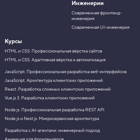
Инженерии
K
u
e
T
g
Современная фронтенд-
u
r
инженерия
b
a
e
m
Современная UI-инженерия
Курсы
HTML и CSS.
Профессиональная вёрстка сайтов
HTML и CSS.
Адаптивная вёрстка и автоматизация
JavaScript.
Профессиональная разработка веб-интерфейсов
JavaScript.
Архитектура клиентских приложений
React.
Разработка сложных клиентских приложений
Vue.js 3.
Разработка клиентских приложений
Node.js.
Профессиональная разработка REST API
Node.js и Nest.js.
Микросервисная архитектура
Разработка с AI-агентами: инженерный подход
Анимация для фронтендеров