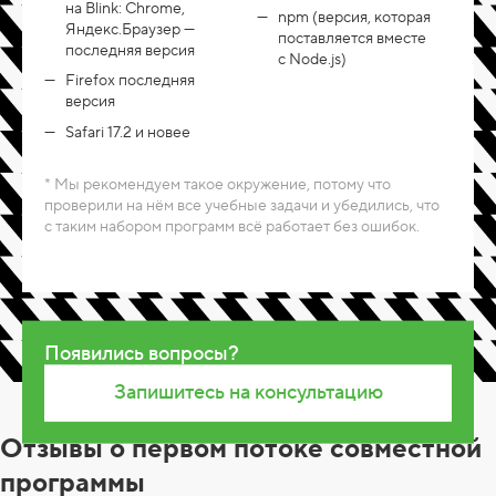
на Blink: Chrome,
npm (версия, которая
Яндекс.Браузер —
поставляется вместе
последняя версия
с Node.js)
Firefox последняя
версия
Safari 17.2 и новее
* Мы рекомендуем такое окружение, потому что
проверили на нём все учебные задачи и убедились, что
с таким набором программ всё работает без ошибок.
Появились вопросы?
Запишитесь на консультацию
Отзывы о первом потоке совместной
программы