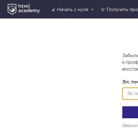
Начать с нуля
Получить пр
Забыли
к проф
восста
Эл. по
Забыли 