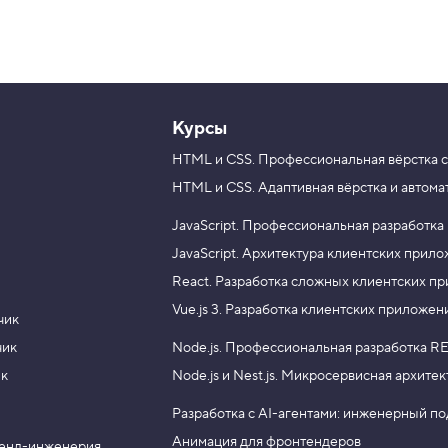
Курсы
HTML и CSS.
Профессиональная вёрстка с
HTML и CSS.
Адаптивная вёрстка и автома
JavaScript.
Профессиональная разработка
JavaScript.
Архитектура клиентских прил
React.
Разработка сложных клиентских п
Vue.js 3.
Разработка клиентских приложен
чик
чик
Node.js.
Профессиональная разработка RE
ик
Node.js и Nest.js.
Микросервисная архитек
Разработка с AI-агентами: инженерный п
Анимация для фронтендеров
енд-инженерия