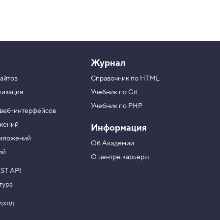
Журнал
айтов
Справочник по HTML
тизация
Учебник по Git
Учебник по PHP
 веб-интерфейсов
ожений
Информация
риложений
Об Академии
ий
О центре карьеры
ST API
тура
одход