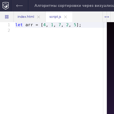
Алгоритмы сортировки через визуализ
index.html
script.js
1
let
arr = [
4
,
1
,
7
,
2
,
5
];
2