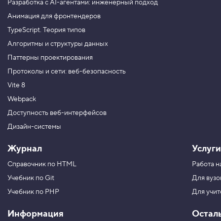
Разработка с AI-агентами: инженерный подход
Анимация для фронтендеров
TypeScript. Теория типов
Алгоритмы и структуры данных
Паттерны проектирования
Протоколы и сети: веб-безопасность
Vite 8
Webpack
Доступность веб-интерфейсов
Дизайн-системы
Журнал
Услуги
Справочник по HTML
Работа н
Учебник по Git
Для вузо
Учебник по PHP
Для учи
Информация
Остал