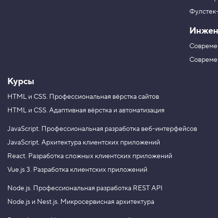
р
г
я
в
ш
Фулстек
Y
р
V
o
и
Инжен
K
u
ф
T
т
Совреме
u
а
b
Совреме
e
Курсы
HTML и CSS.
Профессиональная вёрстка сайтов
HTML и CSS.
Адаптивная вёрстка и автоматизация
JavaScript.
Профессиональная разработка веб-интерфейсов
JavaScript.
Архитектура клиентских приложений
React.
Разработка сложных клиентских приложений
Vue.js 3.
Разработка клиентских приложений
Node.js.
Профессиональная разработка REST API
Node.js и Nest.js.
Микросервисная архитектура