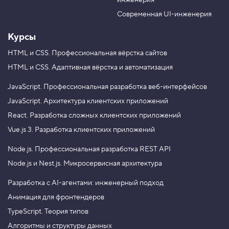
инженерия
b
a
e
m
Современная UI-инженерия
Курсы
HTML и CSS.
Профессиональная вёрстка сайтов
HTML и CSS.
Адаптивная вёрстка и автоматизация
JavaScript.
Профессиональная разработка веб-интерфейсов
JavaScript.
Архитектура клиентских приложений
React.
Разработка сложных клиентских приложений
Vue.js 3.
Разработка клиентских приложений
Node.js.
Профессиональная разработка REST API
Node.js и Nest.js.
Микросервисная архитектура
Разработка с AI-агентами: инженерный подход
Анимация для фронтендеров
TypeScript. Теория типов
Алгоритмы и структуры данных