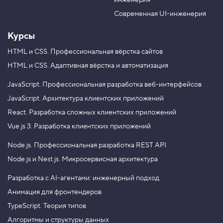
инженерия
b
a
e
m
Современная UI-инженерия
Курсы
HTML и CSS.
Профессиональная вёрстка сайтов
HTML и CSS.
Адаптивная вёрстка и автоматизация
JavaScript.
Профессиональная разработка веб-интерфейсов
JavaScript.
Архитектура клиентских приложений
React.
Разработка сложных клиентских приложений
Vue.js 3.
Разработка клиентских приложений
Node.js.
Профессиональная разработка REST API
Node.js и Nest.js.
Микросервисная архитектура
Разработка с AI-агентами: инженерный подход
Анимация для фронтендеров
TypeScript. Теория типов
Алгоритмы и структуры данных