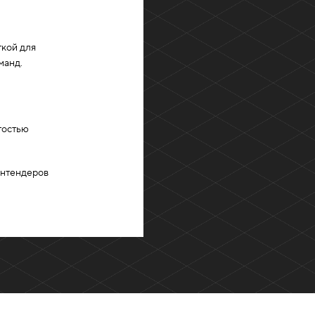
ткой для
манд.
тостью
онтендеров