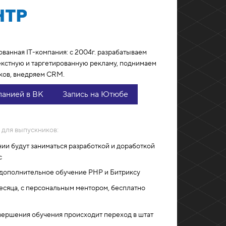
ованная IT-компания: с 2004г. разрабатываем
екстную и таргетированную рекламу, поднимаем
ков, внедряем CRM.
панией в ВК
Запись на Ютюбе
 для выпускников:
ии будут заниматься разработкой и доработкой
с
дополнительное обучение PHP и Битриксу
есяца, с персональным ментором, бесплатно
вершения обучения происходит переход в штат