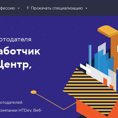
офессию
Прокачать специализацию
отодателя
аботчик
Центр,
ботодателей
компании HTDev, Веб-