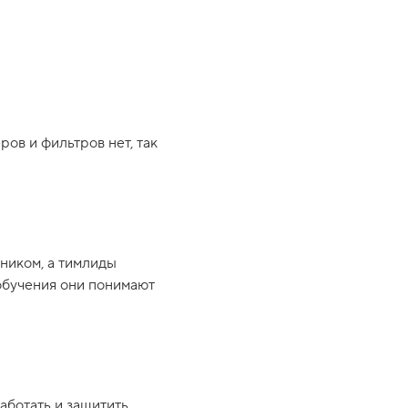
ров и фильтров нет, так
ником, а тимлиды
 обучения они понимают
аботать и защитить