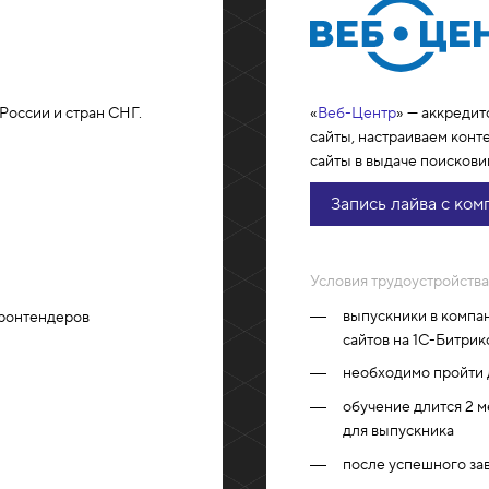
России и стран СНГ.
«
Веб-Центр
» — аккредит
сайты, настраиваем конт
сайты в выдаче поискови
Запись лайва с ком
Условия трудоустройства
выпускники в компан
фронтендеров
сайтов на 1С-Битрик
необходимо пройти 
обучение длится 2 м
для выпускника
после успешного за