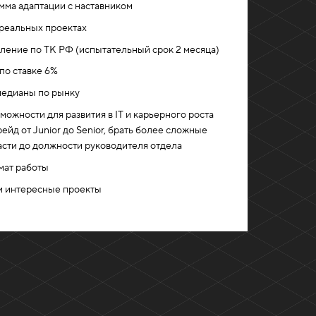
мма адаптации с наставником
 реальных проектах
ение по ТК РФ (испытательный срок 2 месяца)
 по ставке 6%
 медианы по рынку
ожности для развития в IT и карьерного роста
ейд от Junior до Senior, брать более сложные
асти до должности руководителя отдела
мат работы
и интересные проекты