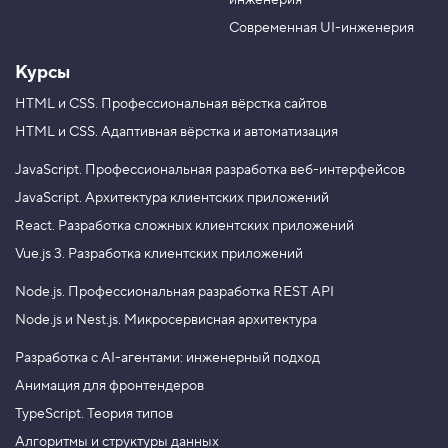
инженерия
b
a
e
m
Современная UI-инженерия
Курсы
HTML и CSS.
Профессиональная вёрстка сайтов
HTML и CSS.
Адаптивная вёрстка и автоматизация
JavaScript.
Профессиональная разработка веб-интерфейсов
JavaScript.
Архитектура клиентских приложений
React.
Разработка сложных клиентских приложений
Vue.js 3.
Разработка клиентских приложений
Node.js.
Профессиональная разработка REST API
Node.js и Nest.js.
Микросервисная архитектура
Разработка с AI-агентами: инженерный подход
Анимация для фронтендеров
TypeScript. Теория типов
Алгоритмы и структуры данных