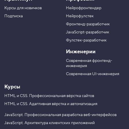
а
к
к
к
г
а
а
а
Курсы для новичков
Нейрофронтендер
р
н
н
н
у
а
а
а
Подписка
Нейрофулстек
п
л
л
л
Фронтенд-разработчик
п
н
в
в
а
а
JavaScript-разработчик
в
T
M
Фулстек-разработчик
Y
e
A
V
o
l
X
Инженерии
K
u
e
T
g
Современная фронтенд-
u
r
инженерия
b
a
e
m
Современная UI-инженерия
Курсы
HTML и CSS.
Профессиональная вёрстка сайтов
HTML и CSS.
Адаптивная вёрстка и автоматизация
JavaScript.
Профессиональная разработка веб-интерфейсов
JavaScript.
Архитектура клиентских приложений