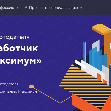
офессию
Прокачать специализацию
отодателя
аботчик
аксимум»
ботодателя
 компанию Максимум