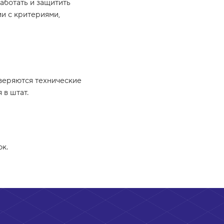
аботать и защитить
и с критериями,
веряются технические
 в штат.
к.