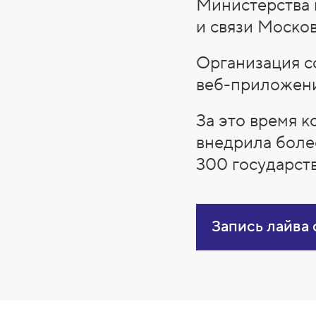
Министерства 
и связи Москов
Организация с
веб-приложени
За это время 
внедрила боле
300 государст
Запись лайва