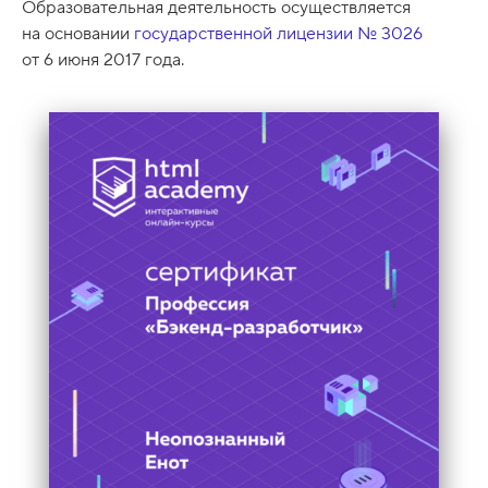
Образовательная деятельность осуществляется
ф
на основании
государственной лицензии № 3026
и
от 6 июня 2017 года.
к
а
т