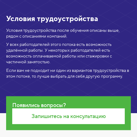
а
с
т
Условия трудоустройства
а
Условия трудоустройства после обучения описаны выше,
ж
рядом с описаниями компаний.
и
У всех работодателей этого потока есть возможность
удалённой работы. У некоторых работодателей есть
р
возможность оплачиваемой работы или стажировки с
о
частичной занятостью.
в
Если вам не подходит ни один из вариантов трудоустройства в
к
этом потоке, то лучше выбрать для себя другую программу.
е
Появились вопросы?
Запишитесь на консультацию