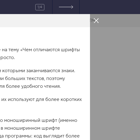
1/4
HTML
е на тему «Чем отличаются шрифты
просто.
и которыми заканчиваются знаки.
и больших текстов, поэтому
я более удобного чтения.
 их используют для более коротких
его моноширинный шрифт (именно
ов в моноширинном шрифте
да программы: код выглядит более