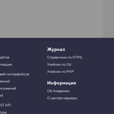
Журнал
айтов
Справочник по HTML
тизация
Учебник по Git
Учебник по PHP
 веб-интерфейсов
ожений
Информация
риложений
Об Академии
ий
О центре карьеры
ST API
тура