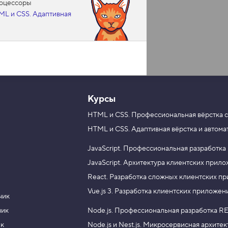
роцессоры
ML и CSS. Адаптивная
Курсы
HTML и CSS.
Профессиональная вёрстка с
HTML и CSS.
Адаптивная вёрстка и автома
JavaScript.
Профессиональная разработка
JavaScript.
Архитектура клиентских прил
React.
Разработка сложных клиентских п
Vue.js 3.
Разработка клиентских приложен
чик
чик
Node.js.
Профессиональная разработка RE
ик
Node.js и Nest.js.
Микросервисная архитек