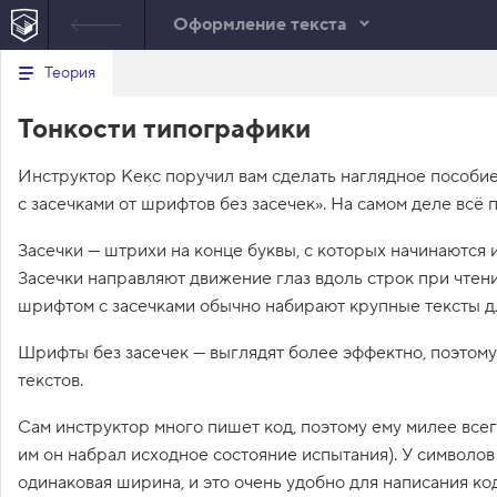
Оформление текста
Минимальный вид табов
В
Теория
е
index.html
р
Тонкости типографики
н
HTML
у
т
Инструктор Кекс поручил вам сделать наглядное пособи
ь
с
с засечками от шрифтов без засечек». На самом деле всё 
я
в
Засечки — штрихи на конце буквы, с которых начинаются 
с
Засечки направляют движение глаз вдоль строк при чтени
п
и
шрифтом с засечками обычно набирают крупные тексты дл
с
о
Шрифты без засечек — выглядят более эффектно, поэтому
к
в
текстов.
ы
з
о
Сам инструктор много пишет код, поэтому ему милее вс
в
им он набрал исходное состояние испытания). У символ
о
в
одинаковая ширина, и это очень удобно для написания ко