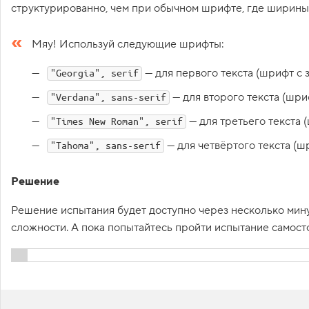
структурированно, чем при обычном шрифте, где ширины
1
.
Мяу! Используй следующие шрифты:
Т
о
н
— для первого текста (шрифт с 
"Georgia", serif
к
о
— для второго текста (шриф
"Verdana", sans-serif
с
т
— для третьего текста 
"Times New Roman", serif
и
т
— для четвёртого текста (шр
"Tahoma", sans-serif
и
п
о
г
Решение
р
а
Решение испытания будет доступно через несколько минут
ф
и
сложности. А пока попытайтесь пройти испытание самост
к
и
2
Показать решени
.
П