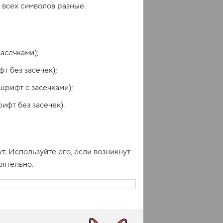
 всех символов разные.
засечками);
т без засечек);
(шрифт с засечками);
ифт без засечек).
. Используйте его, если возникнут
оятельно.
е