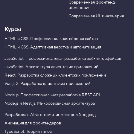
ы
выводятся, а сортировка — за то, в каком порядке
Современная фронтенд-
u
r
з
инженерия
они выводятся.
b
a
ы
e
m
в
Современная UI-инженерия
а
е
Курсы
м
ф
HTML и CSS.
Профессиональная вёрстка сайтов
у
Хотите применять TypeScript и React для
н
разработки сложных клиентских приложений?
HTML и CSS.
Адаптивная вёрстка и автоматизация
к
Записывайтесь на профессиональный курс
ц
«
React. Разработка сложных клиентских
и
JavaScript.
Профессиональная разработка веб-интерфейсов
ю
приложений
». Цена
12 000 ₽.
JavaScript.
Архитектура клиентских приложений
3
React.
Разработка сложных клиентских приложений
.
Vue.js 3.
Разработка клиентских приложений
А
р
Node.js.
Профессиональная разработка REST API
г
у
Node.js и Nest.js.
Микросервисная архитектура
м
е
Разработка с AI-агентами: инженерный подход
н
т
Анимация для фронтендеров
ы
ф
TypeScript. Теория типов