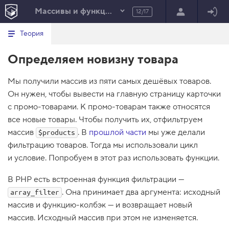
Массивы и функции в PHP
12/17
Минимальный вид табов
В
HTML
Теория
е
index.html
р
Определяем новизну товара
н
HTML
у
т
100%
Мы получили массив из пяти самых дешёвых товаров.
ь
с
Он нужен, чтобы вывести на главную страницу карточки
я
в
с промо-товарами. К промо-товарам также относятся
все новые товары. Чтобы получить их, отфильтруем
с
п
массив
. В
прошлой части
мы уже делали
$products
и
фильтрацию товаров. Тогда мы использовали цикл
с
о
и условие. Попробуем в этот раз использовать функции.
к
з
В PHP есть встроенная функция фильтрации —
а
д
. Она принимает два аргумента: исходный
array_filter
а
н
массив и функцию-колбэк — и возвращает новый
и
массив. Исходный массив при этом не изменяется.
й