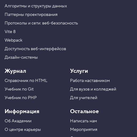
у
н
Алгоритмы и структуры данных
к
Паттерны проектирования
ц
и
Протоколы и сети: веб-безопасность
и
Vite 8
4
.
Webpack
Ф
Доступность веб-интерфейсов
у
Дизайн-системы
н
к
ц
Журнал
Услуги
и
я
Справочник по HTML
Работа наставником
в
о
Учебник по Git
Для вузов и колледжей
з
в
Учебник по PHP
Для учителей
р
а
Информация
Остальное
щ
а
Об Академии
Написать нам
е
т
О центре карьеры
Мероприятия
з
н