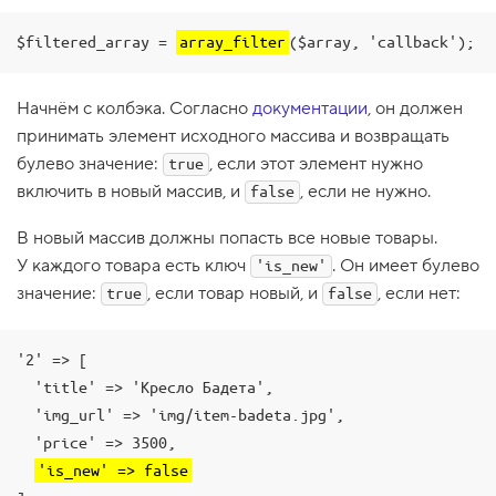
1
.
$filtered_array = 
array_filter
($array, 'callback');
В
ы
Начнём с колбэка. Согласно
документации
, он должен
в
о
принимать элемент исходного массива и возвращать
д
булево значение:
, если этот элемент нужно
и
true
м
включить в новый массив, и
, если не нужно.
false
н
а
В новый массив должны попасть все новые товары.
с
У каждого товара есть ключ
. Он имеет булево
'is_new'
т
р
значение:
, если товар новый, и
, если нет:
true
false
а
н
и
ц
'2' => [

у
  'title' => 'Кресло Бадета',

в
с
  'img_url' => 'img/item-badeta.jpg',

е
  'price' => 3500,

т
о
'is_new' => false
в