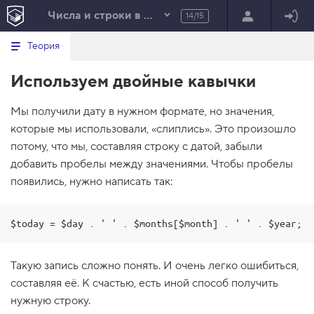
Числа и строки в PHP
14/15
Минимальный вид табов
В
HTML
Теория
е
index.html
р
Используем двойные кавычки
н
HTML
у
т
100%
Мы получили дату в нужном формате, но значения,
ь
с
которые мы использовали, «слиплись». Это произошло
я
в
потому, что мы, составляя строку с датой, забыли
добавить пробелы между значениями. Чтобы пробелы
с
п
появились, нужно написать так:
и
с
о
к
$today = $day . ' ' . $months[$month] . ' ' . $year;
з
а
д
Такую запись сложно понять. И очень легко ошибиться,
а
н
составляя её. К счастью, есть иной способ получить
и
нужную строку.
й