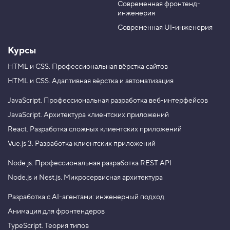
к
Современная фронтенд-
u
r
ц
инженерия
b
a
и
Хотите применять объектно-ориентированный
я
e
m
Современная UI-инженерия
подход и современные возможности
i
n
ECMAScript для разработки веб-приложений?
Курсы
t
Хотите уметь применять паттерны
v
проектирования? Записывайтесь
a
HTML и CSS.
Профессиональная вёрстка сайтов
на профессиональный курс «
JavaScript.
l
HTML и CSS.
Адаптивная вёрстка и автоматизация
Архитектура клиентских приложений
». Цена
4
12 000 ₽.
.
JavaScript.
Профессиональная разработка веб-интерфейсов
С
JavaScript.
Архитектура клиентских приложений
о
React.
Разработка сложных клиентских приложений
к
р
Vue.js 3.
Разработка клиентских приложений
а
щ
Node.js.
Профессиональная разработка REST API
ё
н
Node.js и Nest.js.
Микросервисная архитектура
н
ы
й
Разработка с AI-агентами: инженерный подход
т
Анимация для фронтендеров
е
р
TypeScript. Теория типов
н