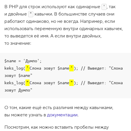
1
В PHP для строк используют как одинарные
, так
'
.
и двойные
кавычки. В большинстве случаев они
"
С
работают одинаково, но не всегда. Например, если
о
использовать переменную внутри одинарных кавычек,
з
д
то выведется её имя. А если внутри двойных,
а
то значение:
ё
м
п
а
$name = 'Думпо';

г
и
keks_log(
'
Слона зовут $name
'
); // Выведет: "Слона 
н
зовут $name"

а
ц
keks_log(
"
Слона зовут $name
"
); // Выведет: "Слона 
и
зовут Думпо"
ю
в
к
О том, какие ещё есть различия между кавычками,
а
т
вы можете узнать в
документации
.
а
л
Посмотрим, как можно вставить пробелы между
о