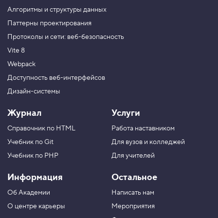
а
Алгоритмы и структуры данных
р
н
Паттерны проектирования
ы
Протоколы и сети: веб-безопасность
й
о
Vite 8
п
е
Webpack
р
а
Доступность веб-интерфейсов
т
Дизайн-системы
о
р
Журнал
Услуги
?
:
Справочник по HTML
Работа наставником
5
Учебник по Git
Для вузов и колледжей
.
Учебник по PHP
Для учителей
Ц
и
Информация
Остальное
к
л
Об Академии
Написать нам
f
o
О центре карьеры
Мероприятия
r