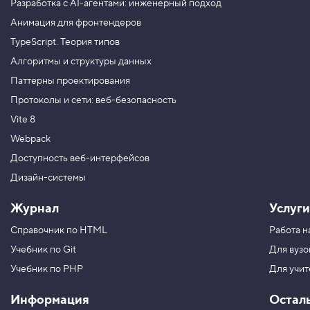
Разработка с AI-агентами: инженерный подход
Анимация для фронтендеров
TypeScript. Теория типов
Алгоритмы и структуры данных
Паттерны проектирования
Протоколы и сети: веб-безопасность
Vite 8
Webpack
Доступность веб-интерфейсов
Дизайн-системы
Журнал
Услуги
Справочник по HTML
Работа н
Учебник по Git
Для вузо
Учебник по PHP
Для учи
Информация
Остал