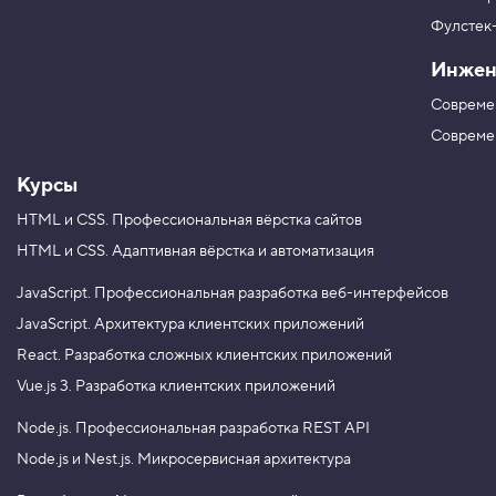
р
г
я
в
ш
Фулстек
Y
р
V
o
и
Инжен
K
u
ф
T
т
Совреме
u
а
b
Совреме
e
Курсы
HTML и CSS.
Профессиональная вёрстка сайтов
HTML и CSS.
Адаптивная вёрстка и автоматизация
JavaScript.
Профессиональная разработка веб-интерфейсов
JavaScript.
Архитектура клиентских приложений
React.
Разработка сложных клиентских приложений
Vue.js 3.
Разработка клиентских приложений
Node.js.
Профессиональная разработка REST API
Node.js и Nest.js.
Микросервисная архитектура