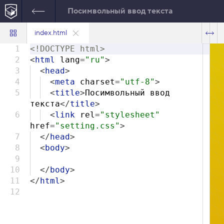
Посимвольный ввод текста
index.html
1
<!DOCTYPE html>
2
<
html
lang
=
"ru"
>
3
<
head
>
4
<
meta
charset
=
"utf-8"
>
5
<
title
>
Посимвольный ввод
текста
</
title
>
6
<
link
rel
=
"stylesheet"
href
=
"setting.css"
>
7
</
head
>
8
<
body
>
9
10
</
body
>
11
</
html
>
12